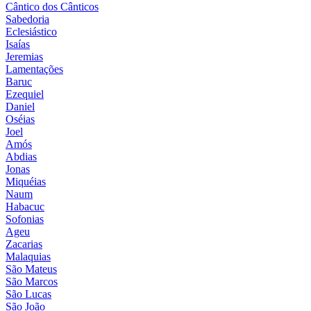
Cântico dos Cânticos
Sabedoria
Eclesiástico
Isaías
Jeremias
Lamentações
Baruc
Ezequiel
Daniel
Oséias
Joel
Amós
Abdias
Jonas
Miquéias
Naum
Habacuc
Sofonias
Ageu
Zacarias
Malaquias
São Mateus
São Marcos
São Lucas
São João