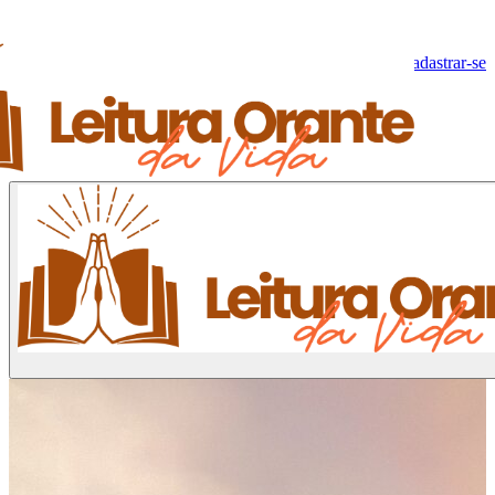
Olá, Visitante!
Fazer log-in
Cadastrar-se