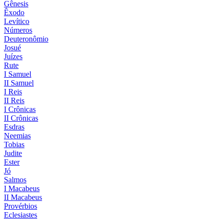
Gênesis
Êxodo
Levítico
Números
Deuteronômio
Josué
Juízes
Rute
I Samuel
II Samuel
I Reis
II Reis
I Crônicas
II Crônicas
Esdras
Neemias
Tobias
Judite
Ester
Jó
Salmos
I Macabeus
II Macabeus
Provérbios
Eclesiastes