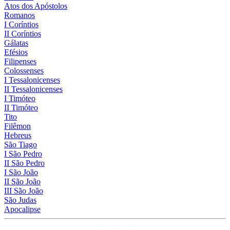
Atos dos Apóstolos
Romanos
I Coríntios
II Coríntios
Gálatas
Efésios
Filipenses
Colossenses
I Tessalonicenses
II Tessalonicenses
I Timóteo
II Timóteo
Tito
Filêmon
Hebreus
São Tiago
I São Pedro
II São Pedro
I São João
II São João
III São João
São Judas
Apocalipse