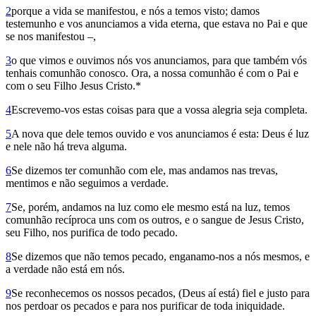
2
porque a vida se manifestou, e nós a temos visto; damos
testemunho e vos anunciamos a vida eterna, que estava no Pai e que
se nos manifestou –,
3
o que vimos e ouvimos nós vos anunciamos, para que também vós
tenhais comunhão conosco. Ora, a nossa comunhão é com o Pai e
com o seu Filho Jesus Cristo.*
4
Escrevemo-vos estas coisas para que a vossa alegria seja completa.
5
A nova que dele temos ouvido e vos anunciamos é esta: Deus é luz
e nele não há treva alguma.
6
Se dizemos ter comunhão com ele, mas andamos nas trevas,
mentimos e não seguimos a verdade.
7
Se, porém, andamos na luz como ele mesmo está na luz, temos
comu­nhão recíproca uns com os outros, e o sangue de Jesus Cristo,
seu Filho, nos purifica de todo pecado.
8
Se dizemos que não temos pecado, enganamo-nos a nós mesmos, e
a verdade não está em nós.
9
Se reconhecemos os nossos pecados, (Deus aí está) fiel e justo para
nos perdoar os pecados e para nos purificar de toda iniquidade.