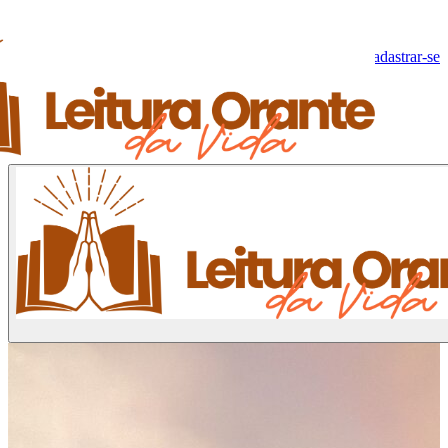
Olá, Visitante!
Fazer log-in
Cadastrar-se