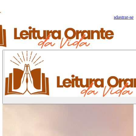
Olá, Visitante!
Fazer log-in
Cadastrar-se