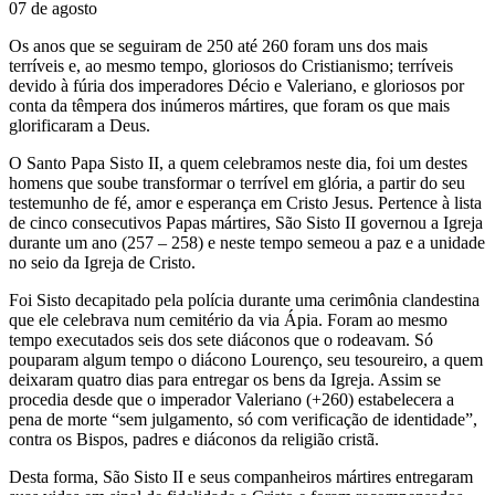
07 de agosto
Os anos que se seguiram de 250 até 260 foram uns dos mais
terríveis e, ao mesmo tempo, gloriosos do Cristianismo; terríveis
devido à fúria dos imperadores Décio e Valeriano, e gloriosos por
conta da têmpera dos inúmeros mártires, que foram os que mais
glorificaram a Deus.
O Santo Papa Sisto II, a quem celebramos neste dia, foi um destes
homens que soube transformar o terrível em glória, a partir do seu
testemunho de fé, amor e esperança em Cristo Jesus. Pertence à lista
de cinco consecutivos Papas mártires, São Sisto II governou a Igreja
durante um ano (257 – 258) e neste tempo semeou a paz e a unidade
no seio da Igreja de Cristo.
Foi Sisto decapitado pela polícia durante uma cerimônia clandestina
que ele celebrava num cemitério da via Ápia. Foram ao mesmo
tempo executados seis dos sete diáconos que o rodeavam. Só
pouparam algum tempo o diácono Lourenço, seu tesoureiro, a quem
deixaram quatro dias para entregar os bens da Igreja. Assim se
procedia desde que o imperador Valeriano (+260) estabelecera a
pena de morte “sem julgamento, só com verificação de identidade”,
contra os Bispos, padres e diáconos da religião cristã.
Desta forma, São Sisto II e seus companheiros mártires entregaram