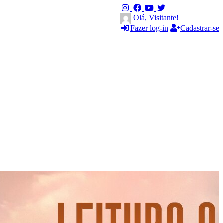
Olá, Visitante!
Fazer log-in
Cadastrar-se