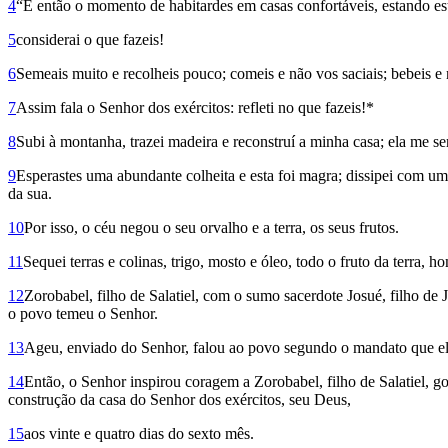
4
“É então o momento de habitardes em casas confortáveis, estando est
5
considerai o que fazeis!
6
Semeais muito e recolheis pouco; comeis e não vos saciais; bebeis e 
7
Assim fala o Senhor dos exércitos: refleti no que fazeis!*
8
Subi à montanha, trazei madeira e reconstruí a minha casa; ela me ser
9
Esperastes uma abundante colheita e esta foi magra; dissipei com u
da sua.
10
Por isso, o céu negou o seu orvalho e a terra, os seus frutos.
11
Sequei terras e colinas, trigo, mosto e óleo, todo o fruto da terra,
12
Zorobabel, filho de Salatiel, com o sumo sacerdote Josué, filho de 
o povo temeu o Senhor.
13
Ageu, enviado do Senhor, falou ao povo segundo o mandato que el
14
Então, o Senhor inspirou coragem a Zorobabel, filho de Salatiel, g
construção da casa do Senhor dos exércitos, seu Deus,
15
aos vinte e quatro dias do sexto mês.