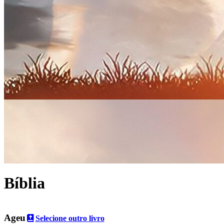
Bíblia
Ageu
Selecione outro livro