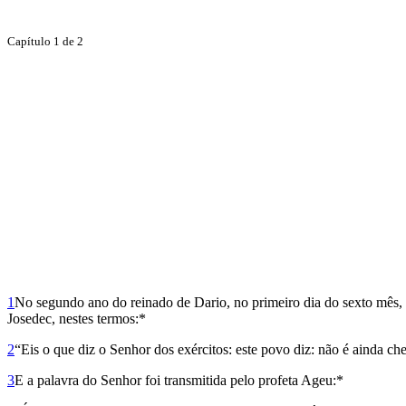
Capítulo 1 de 2
1
No segundo ano do reinado de Dario, no primeiro dia do sexto mês, a
Josedec, nestes termos:*
2
“Eis o que diz o Senhor dos exércitos: este povo diz: não é ainda c
3
E a palavra do Senhor foi transmitida pelo profeta Ageu:*