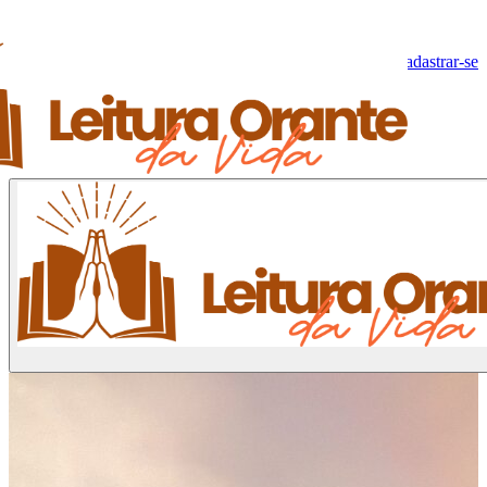
Olá, Visitante!
Fazer log-in
Cadastrar-se