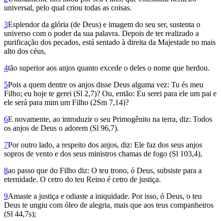
universal, pelo qual criou todas as coisas.
3
Esplendor da glória (de Deus) e imagem do seu ser, sustenta o
universo com o poder da sua palavra. Depois de ter realizado a
purificação dos pecados, está sentado à direita da Majestade no mais
alto dos céus,
4
tão superior aos anjos quanto excede o deles o nome que herdou.
5
Pois a quem dentre os anjos disse Deus alguma vez: Tu és meu
Filho; eu hoje te gerei (Sl 2,7)? Ou, então: Eu serei para ele um pai e
ele será para mim um Filho (2Sm 7,14)?
6
E novamente, ao introduzir o seu Primogênito na terra, diz: Todos
os anjos de Deus o adorem (Sl 96,7).
7
Por outro lado, a respeito dos anjos, diz: Ele faz dos seus anjos
sopros de vento e dos seus ministros chamas de fogo (Sl 103,4),
8
ao passo que do Filho diz: O teu trono, ó Deus, subsiste para a
eternidade. O cetro do teu Reino é cetro de justiça.
9
Amaste a justiça e odiaste a iniqui­dade. Por isso, ó Deus, o teu
Deus te ungiu com óleo de alegria, mais que aos teus companheiros
(Sl 44,7s);