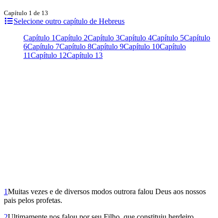
Capítulo 1 de 13
Selecione outro capítulo de Hebreus
Capítulo 1
Capítulo 2
Capítulo 3
Capítulo 4
Capítulo 5
Capítulo
6
Capítulo 7
Capítulo 8
Capítulo 9
Capítulo 10
Capítulo
11
Capítulo 12
Capítulo 13
1
Muitas vezes e de diversos modos outrora falou Deus aos nossos
pais pelos profetas.
2
Ultimamente nos falou por seu Filho, que constituiu herdeiro