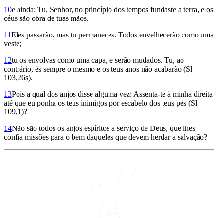
10
e ainda: Tu, Senhor, no princípio dos tempos fundaste a terra, e os
céus são obra de tuas mãos.
11
Eles passarão, mas tu permaneces. Todos envelhecerão como uma
veste;
12
tu os envolvas como uma capa, e serão mudados. Tu, ao
contrário, és sempre o mesmo e os teus anos não acabarão (Sl
103,26s).
13
Pois a qual dos anjos disse alguma vez: Assenta-te à minha direita
até que eu ponha os teus inimigos por escabelo dos teus pés (Sl
109,1)?
14
Não são todos os anjos espíritos a serviço de Deus, que lhes
confia missões para o bem daqueles que devem herdar a salvação?