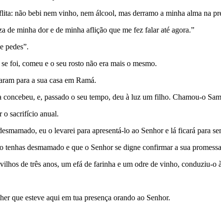
lita: não bebi nem vinho, nem álcool, mas derramo a minha alma na pr
a de minha dor e de minha aflição que me fez falar até agora.”
he pedes”.
r se foi, comeu e o seu rosto não era mais o mesmo.
taram para a sua casa em Ramá.
 concebeu, e, passado o seu tempo, deu à luz um filho. Chamou-o Samu
 o sacrifício anual.
esmamado, eu o levarei para apresentá-lo ao Senhor e lá ficará para s
 o tenhas desmamado e que o Senhor se digne confirmar a sua promessa
lhos de três anos, um efá de farinha e um odre de vinho, conduziu-o à
her que esteve aqui em tua presença orando ao Senhor.