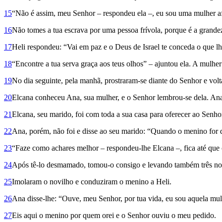
15
“Não é assim, meu Senhor – respondeu ela –, eu sou uma mulher af
16
Não tomes a tua escrava por uma pessoa frívola, porque é a grandez
17
Heli respondeu: “Vai em paz e o Deus de Israel te conceda o que l
18
“Encontre a tua serva graça aos teus olhos” – ajuntou ela. A mulhe
19
No dia seguinte, pela manhã, prostraram-se diante do Senhor e vol
20
Elcana conheceu Ana, sua mulher, e o Senhor lembrou-se dela. Ana
21
Elcana, seu marido, foi com toda a sua casa para oferecer ao Senhor
22
Ana, porém, não foi e disse ao seu marido: “Quando o menino for d
23
“Faze como achares melhor – respondeu-lhe Elcana –, fica até que
24
Após tê-lo desmamado, tomou-o consigo e levando também três novi
25
Imolaram o novilho e conduziram o menino a Heli.
26
Ana disse-lhe: “Ouve, meu Senhor, por tua vida, eu sou aquela mul
27
Eis aqui o menino por quem orei e o Senhor ouviu o meu pedido.