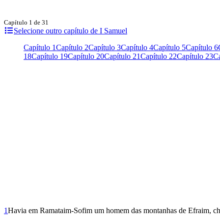
Capítulo 1 de 31
Selecione outro capítulo de I Samuel
Capítulo 1
Capítulo 2
Capítulo 3
Capítulo 4
Capítulo 5
Capítulo 6
18
Capítulo 19
Capítulo 20
Capítulo 21
Capítulo 22
Capítulo 23
Ca
1
Havia em Ramataim-Sofim um homem das montanhas de Efraim, chamado