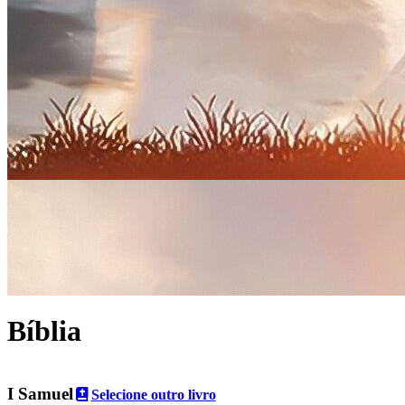
Bíblia
I Samuel
Selecione outro livro