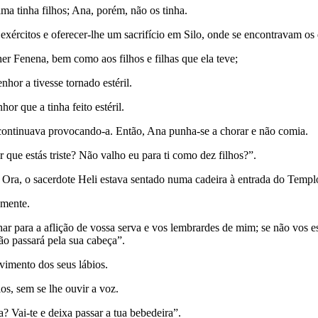
a tinha filhos; Ana, porém, não os tinha.
ércitos e oferecer-lhe um sacrifício em Silo, onde se encontravam os d
er Fenena, bem como aos filhos e filhas que ela teve;
or a tivesse tornado estéril.
r que a tinha feito estéril.
 continuava provocando-a. Então, Ana punha-se a chorar e não comia.
que estás triste? Não valho eu para ti como dez filhos?”.
. Ora, o sacerdote Heli estava sentado numa cadeira à entrada do Templ
amente.
har para a aflição de vossa serva e vos lembrardes de mim; se não vos e
ão passará pela sua cabeça”.
vimento dos seus lábios.
s, sem se lhe ouvir a voz.
? Vai-te e deixa passar a tua bebedeira”.