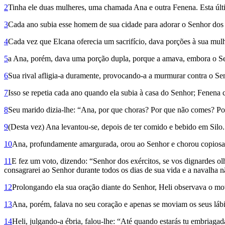
2
Tinha ele duas mulheres, uma chamada Ana e outra Fenena. Esta últim
3
Cada ano subia esse homem de sua cidade para adorar o Senhor dos ex
4
Cada vez que Elcana oferecia um sacrifício, dava porções à sua mulh
5
a Ana, porém, dava uma porção dupla, porque a amava, embora o Senh
6
Sua rival afligia-a duramente, provocando-a a murmurar contra o Senho
7
Isso se repetia cada ano quando ela subia à casa do Senhor; Fenena
8
Seu marido dizia-lhe: “Ana, por que choras? Por que não comes? Por 
9
(Desta vez) Ana levantou-se, depois de ter comido e bebido em Silo
10
Ana, profundamente amargurada, orou ao Senhor e chorou copios
11
E fez um voto, dizendo: “Senhor dos exércitos, se vos dignardes ol
consagrarei ao Senhor durante todos os dias de sua vida e a navalha n
12
Prolongando ela sua oração diante do Senhor, Heli observava o mo
13
Ana, porém, falava no seu coração e apenas se moviam os seus lábio
14
Heli, julgando-a ébria, falou-lhe: “Até quando estarás tu embriagada