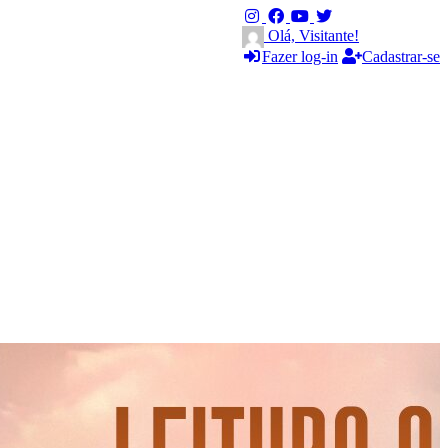
Olá, Visitante!
Fazer log-in
Cadastrar-se