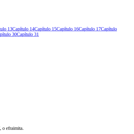
tulo 13
Capítulo 14
Capítulo 15
Capítulo 16
Capítulo 17
Capítulo
pítulo 30
Capítulo 31
 o efraimita.