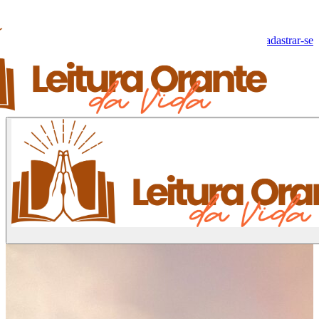
Olá, Visitante!
Fazer log-in
Cadastrar-se