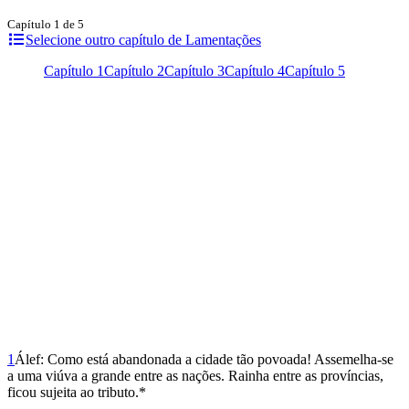
Capítulo 1 de 5
Selecione outro capítulo de Lamentações
Capítulo 1
Capítulo 2
Capítulo 3
Capítulo 4
Capítulo 5
1
Álef: Como está abandonada a cidade tão povoada! Assemelha-se
a uma viúva a grande entre as nações. Rainha entre as províncias,
ficou sujeita ao tributo.*