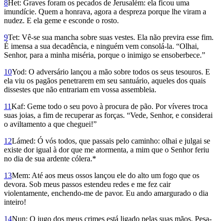
8
Het: Graves foram os pecados de Jerusalém: ela ficou uma
imundície. Quem a honrava, agora a despreza porque lhe viram a
nudez. E ela geme e esconde o rosto.
9
Tet: Vê-se sua mancha sobre suas vestes. Ela não previra esse fim.
É imensa a sua decadência, e ninguém vem consolá-la. “Olhai,
Senhor, para a minha miséria, porque o inimigo se ensoberbece.”
10
Yod: O adversário lançou a mão sobre todos os seus tesouros. E
ela viu os pagãos penetrarem em seu santuário, aqueles dos quais
dissestes que não entrariam em vossa assembleia.
11
Kaf: Geme todo o seu povo à procura de pão. Por víveres troca
suas joias, a fim de recuperar as forças. “Vede, Senhor, e considerai
o aviltamento a que cheguei!”
12
Lámed: Ó vós todos, que passais pelo caminho: olhai e julgai se
existe dor igual à dor que me atormenta, a mim que o Senhor feriu
no dia de sua ardente cólera.*
13
Mem: Até aos meus ossos lançou ele do alto um fogo que os
devora. Sob meus passos estendeu redes e me fez cair
violentamente, enchendo-me de pavor. Eu ando amargurado o dia
inteiro!
14
Nun: O jugo dos meus crimes está ligado pelas suas mãos. Pesa-