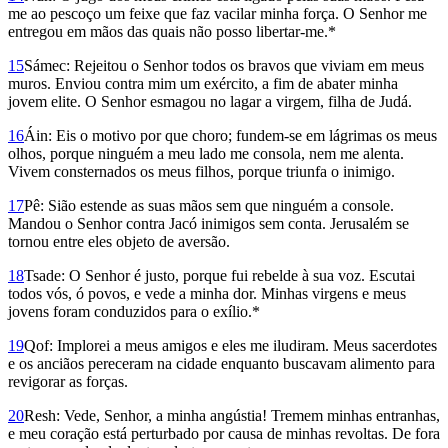
me ao pescoço um feixe que faz vacilar minha força. O Senhor me
entregou em mãos das quais não posso libertar-me.*
15
Sámec: Rejeitou o Senhor todos os bravos que viviam em meus
muros. Enviou contra mim um exército, a fim de abater minha
jovem elite. O Senhor esmagou no lagar a virgem, filha de Judá.
16
Áin: Eis o motivo por que choro; fundem-se em lágrimas os meus
olhos, porque ninguém a meu lado me consola, nem me alenta.
Vivem consternados os meus filhos, porque triunfa o inimigo.
17
Pê: Sião estende as suas mãos sem que ninguém a console.
Mandou o Senhor contra Jacó inimigos sem conta. Jerusalém se
tornou entre eles objeto de aversão.
18
Tsade: O Senhor é justo, porque fui rebelde à sua voz. Escutai
todos vós, ó povos, e vede a minha dor. Minhas virgens e meus
jovens foram conduzidos para o exílio.*
19
Qof: Implorei a meus amigos e eles me iludiram. Meus sacerdotes
e os anciãos pereceram na cidade enquanto buscavam alimento para
revigorar as forças.
20
Resh: Vede, Senhor, a minha angústia! Tremem minhas entranhas,
e meu coração está perturbado por causa de minhas revoltas. De fora