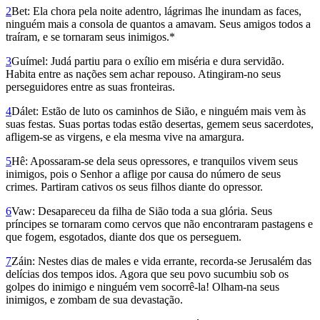
2
Bet: Ela chora pela noite adentro, lágrimas lhe inundam as faces,
ninguém mais a consola de quantos a amavam. Seus amigos todos a
traíram, e se tornaram seus inimigos.*
3
Guímel: Judá partiu para o exílio em miséria e dura servidão.
Habita entre as nações sem achar repouso. Atingiram-no seus
perseguidores entre as suas fronteiras.
4
Dálet: Estão de luto os caminhos de Sião, e ninguém mais vem às
suas festas. Suas portas todas estão desertas, gemem seus sacerdotes,
afligem-se as virgens, e ela mesma vive na amargura.
5
Hê: Apossaram-se dela seus opressores, e tranquilos vivem seus
inimigos, pois o Senhor a aflige por causa do número de seus
crimes. Partiram cativos os seus filhos diante do opressor.
6
Vaw: Desapareceu da filha de Sião toda a sua glória. Seus
príncipes se tornaram como cervos que não encontraram pastagens e
que fogem, esgotados, diante dos que os perseguem.
7
Záin: Nestes dias de males e vida errante, recorda-se Jerusalém das
delícias dos tempos idos. Agora que seu povo sucumbiu sob os
golpes do inimigo e ninguém vem socorrê-la! Olham-na seus
inimigos, e zombam de sua devastação.