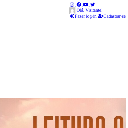
Olá, Visitante!
Fazer log-in
Cadastrar-se