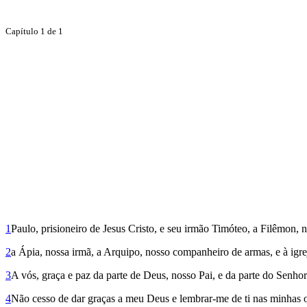
Capítulo 1 de 1
1
Paulo, prisioneiro de Jesus Cristo, e seu irmão Timóteo, a Filêmon,
2
a Ápia, nossa irmã, a Arquipo, nosso companheiro de armas, e à igre
3
A vós, graça e paz da parte de Deus, nosso Pai, e da parte do Senhor
4
Não cesso de dar graças a meu Deus e lembrar-me de ti nas minhas 