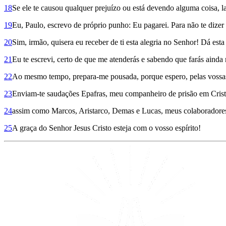
18
Se ele te causou qualquer prejuízo ou está devendo alguma coisa, l
19
Eu, Paulo, escrevo de próprio punho: Eu pagarei. Para não te dize
20
Sim, irmão, quisera eu receber de ti esta alegria no Senhor! Dá est
21
Eu te escrevi, certo de que me atenderás e sabendo que farás ainda
22
Ao mesmo tempo, prepara-me pousada, porque espero, pelas vossas 
23
Enviam-te saudações Epa­fras, meu companheiro de prisão em Crist
24
assim como Marcos, Aristarco, Demas e Lucas, meus colaboradore
25
A graça do Senhor Jesus Cristo esteja com o vosso espírito!