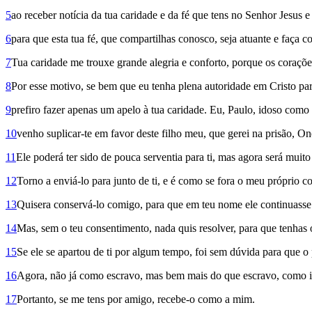
5
ao receber notícia da tua caridade e da fé que tens no Senhor Jesus e
6
para que esta tua fé, que compartilhas conosco, seja atuante e faça c
7
Tua caridade me trouxe grande alegria e conforto, porque os coraçõe
8
Por esse motivo, se bem que eu tenha plena autoridade em Cristo par
9
prefiro fazer apenas um apelo à tua caridade. Eu, Paulo, idoso como 
10
venho suplicar-te em favor deste filho meu, que gerei na prisão, O
11
Ele poderá ter sido de pouca serventia para ti, mas agora será muito
12
Torno a enviá-lo para junto de ti, e é como se fora o meu próprio c
13
Quisera conservá-lo comigo, para que em teu nome ele continuasse 
14
Mas, sem o teu consentimento, nada quis resolver, para que tenhas 
15
Se ele se apartou de ti por algum tempo, foi sem dúvida para que o
16
Agora, não já como escravo, mas bem mais do que escravo, como ir
17
Portanto, se me tens por amigo, recebe-o como a mim.