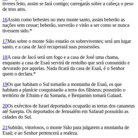
tiveres feito, assim se fará contigo; carregarás sobre a cabeça o peso
de teus atos.
16
Assim como bebestes no meu monte santo, assim beberão as
nações sem cessar; beberão, sorverão e virão a ser como se nunca
tivessem sido.*
17
Mas sobre o monte Sião estarão os sobreviventes; será um lugar
santo, e a casa de Jacó recuperará suas possessões.
18
A casa de Jacó será um fogo e a casa de José uma chama,
enquanto a casa de Esaú servirá de restolho que será consumido e
devorado por aquelas. Nada ficará da casa de Esaú, é o Senhor
quem o declara.*
19
Os que habitam o Sul tomarão a montanha de Esaú, os que
habitam a planície conquistarão a terra dos filisteus; possuirão o
território de Efraim e da Samaria, e Benjamim tomará Galaad.
20
Os exércitos de Israel deportados ocuparão as terras dos cananeus
até Sarepta. Os deportados de Jerusalém em Safarad possuirão as
cidades do Sul.
21
Subirão, vitoriosos, o monte Sião para julgarem a montanha de
Esaú; e ao Senhor pertencerá a realeza.