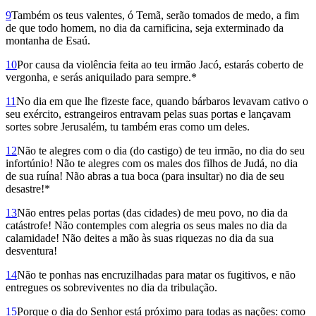
9
Também os teus valentes, ó Temã, serão tomados de medo, a fim
de que todo homem, no dia da carnificina, seja exterminado da
montanha de Esaú.
10
Por causa da violência feita ao teu irmão Jacó, estarás coberto de
vergonha, e serás aniquilado para sempre.*
11
No dia em que lhe fizeste face, quando bárbaros levavam cativo o
seu exército, estrangeiros entravam pelas suas portas e lançavam
sortes sobre Jerusalém, tu também eras como um deles.
12
Não te alegres com o dia (do castigo) de teu irmão, no dia do seu
infortúnio! Não te alegres com os males dos filhos de Judá, no dia
de sua ruína! Não abras a tua boca (para insultar) no dia de seu
desastre!*
13
Não entres pelas portas (das cidades) de meu povo, no dia da
catástrofe! Não contemples com alegria os seus males no dia da
calamidade! Não deites a mão às suas riquezas no dia da sua
desventura!
14
Não te ponhas nas encruzilhadas para matar os fugitivos, e não
entregues os sobreviventes no dia da tribulação.
15
Porque o dia do Senhor está próximo para todas as nações: como