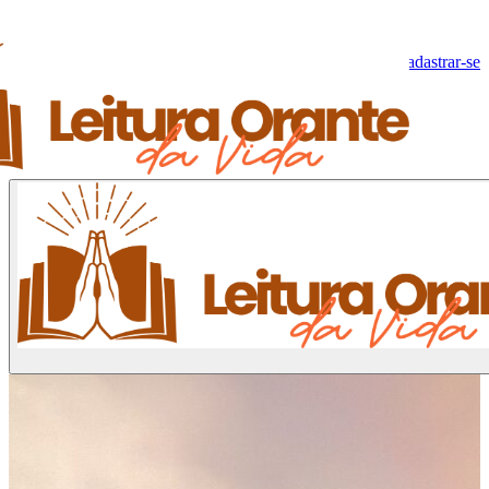
Olá, Visitante!
Fazer log-in
Cadastrar-se