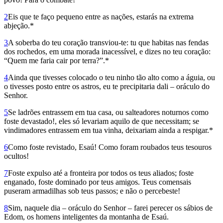
2
Eis que te faço pequeno entre as nações, estarás na extrema
abjeção.*
3
A soberba do teu coração transviou-te: tu que habitas nas fendas
dos rochedos, em uma morada inacessível, e dizes no teu coração:
“Quem me faria cair por terra?”.*
4
Ainda que tivesses colocado o teu ninho tão alto como a águia, ou
o tivesses posto entre os astros, eu te precipitaria dali – oráculo do
Senhor.
5
Se ladrões entrassem em tua casa, ou salteadores noturnos como
foste devastado!, eles só levariam aquilo de que necessitam; se
vindimadores entrassem em tua vinha, deixariam ainda a respigar.*
6
Como foste revistado, Esaú! Como foram roubados teus tesouros
ocultos!
7
Foste expulso até a fronteira por todos os teus aliados; foste
enganado, foste dominado por teus amigos. Teus comensais
puseram armadilhas sob teus passos; e não o percebeste!
8
Sim, naquele dia – oráculo do Senhor – farei perecer os sábios de
Edom, os homens inteligentes da montanha de Esaú.