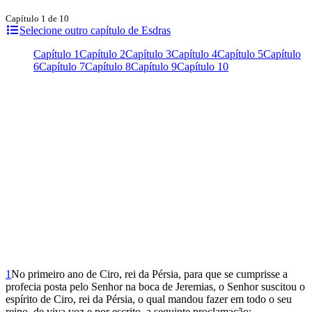
Capítulo 1 de 10
Selecione outro capítulo de Esdras
Capítulo 1
Capítulo 2
Capítulo 3
Capítulo 4
Capítulo 5
Capítulo
6
Capítulo 7
Capítulo 8
Capítulo 9
Capítulo 10
1
No primeiro ano de Ciro, rei da Pérsia, para que se cumprisse a
profecia posta pelo Senhor na boca de Jeremias, o Senhor suscitou o
espírito de Ciro, rei da Pérsia, o qual mandou fazer em todo o seu
reino, de viva voz e por escrito, a seguinte proclamação: