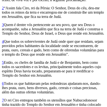
2
“Assim fala Ciro, rei da Pérsia: O Senhor, Deus do céu, deu-me
todos os reinos da terra e encarregou-me de construir-lhe um templo
em Jerusalém, que fica na terra de Judá.
3
Quem é dentre vós pertencente ao seu povo, que seu Deus o
acompanhe, suba a Jerusalém que fica na terra de Judá e construa o
Templo do Senhor, Deus de Israel, o Deus que reside em Jerusalém.
4
Que todos os sobreviventes de Judá onde quer que residam, sejam
providos pelos habitantes da localidade onde se encontrarem, de
prata, ouro, cereais e gado, bem como de oferendas voluntárias para
o templo do Deus que reside em Jerusalém”.
5
Então, os chefes de família de Judá e de Benjamim, bem como
todos os sacerdotes e os levitas, principalmente todos aqueles cujo
espírito Deus havia tocado, prepararam-se para ir reedificar o
Templo do Senhor em Jerusalém.
6
Todos os que habitavam pelas re­dondezas ajudaram-nos, dando-
lhes prata, ouro, bens diversos, gado, cereais e coisas preciosas,
além das outras ofertas voluntárias.
7
O rei Ciro entregou também os utensílios que Nabucodonosor
tinha trazido do Templo do Senhor em Jerusalém e tinha colocado