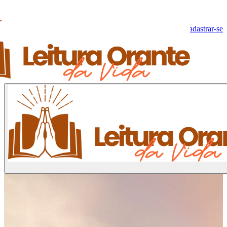
Olá, Visitante!
Fazer log-in
Cadastrar-se