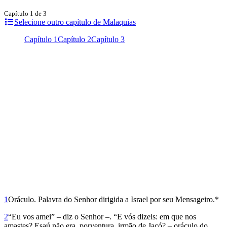
Capítulo 1 de 3
Selecione outro capítulo de Malaquias
Capítulo 1
Capítulo 2
Capítulo 3
1
Oráculo. Palavra do Senhor dirigida a Israel por seu Mensageiro.*
2
“Eu vos amei” – diz o Senhor –. “E vós dizeis: em que nos
amastes? Esaú não era, porventura, irmão de Jacó? – oráculo do