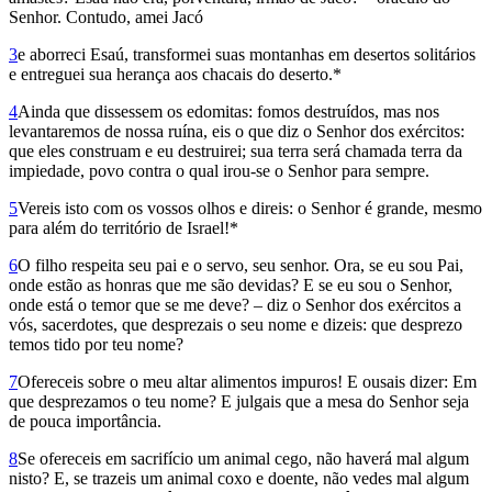
Senhor. Contudo, amei Jacó
3
e aborreci Esaú, transformei suas montanhas em desertos solitários
e entreguei sua herança aos chacais do deserto.*
4
Ainda que dissessem os edomitas: fomos destruídos, mas nos
levantaremos de nossa ruína, eis o que diz o Senhor dos exércitos:
que eles construam e eu destruirei; sua terra será chamada terra da
impiedade, povo contra o qual irou-se o Senhor para sempre.
5
Vereis isto com os vossos olhos e direis: o Senhor é grande, mesmo
para além do território de Israel!*
6
O filho respeita seu pai e o servo, seu senhor. Ora, se eu sou Pai,
onde estão as honras que me são devidas? E se eu sou o Senhor,
onde está o temor que se me deve? – diz o Senhor dos exércitos a
vós, sacerdotes, que desprezais o seu nome e dizeis: que desprezo
temos tido por teu nome?
7
Ofereceis sobre o meu altar alimentos impuros! E ousais dizer: Em
que desprezamos o teu nome? E julgais que a mesa do Senhor seja
de pouca importância.
8
Se ofereceis em sacrifício um animal cego, não haverá mal algum
nisto? E, se trazeis um animal coxo e doente, não vedes mal algum