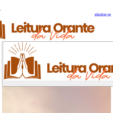
Olá, Visitante!
Fazer log-in
Cadastrar-se