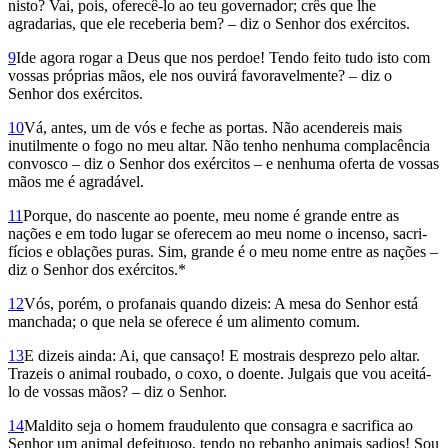
nisto? Vai, pois, oferecê-lo ao teu governador; crês que lhe
agradarias, que ele receberia bem? – diz o Senhor dos exércitos.
9
Ide agora rogar a Deus que nos perdoe! Tendo feito tudo isto com
vossas próprias mãos, ele nos ouvirá favoravelmente? – diz o
Senhor dos exércitos.
10
Vá, antes, um de vós e feche as portas. Não acendereis mais
inutilmente o fogo no meu altar. Não tenho nenhuma complacência
convosco – diz o Senhor dos exércitos – e nenhuma oferta de vossas
mãos me é agradável.
11
Porque, do nascente ao poente, meu nome é grande entre as
nações e em todo lugar se oferecem ao meu nome o incenso, sacri­
fícios e oblações puras. Sim, grande é o meu nome entre as nações –
diz o Senhor dos exércitos.*
12
Vós, porém, o profanais quando dizeis: A mesa do Senhor está
manchada; o que nela se oferece é um alimento comum.
13
E dizeis ainda: Ai, que cansaço! E mostrais desprezo pelo altar.
Trazeis o animal roubado, o coxo, o doente. Julgais que vou aceitá-
lo de vossas mãos? – diz o Senhor.
14
Maldito seja o homem fraudulento que consagra e sacrifica ao
Senhor um animal defeituoso, tendo no rebanho animais sadios! Sou