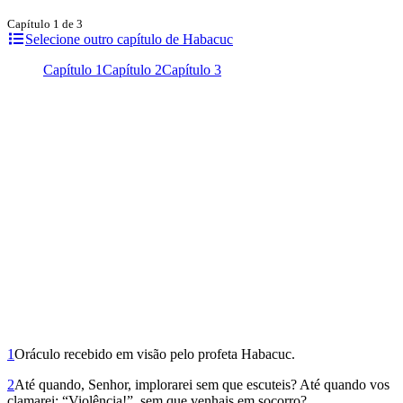
Capítulo 1 de 3
Selecione outro capítulo de Habacuc
Capítulo 1
Capítulo 2
Capítulo 3
1
Oráculo recebido em visão pelo profeta Habacuc.
2
Até quando, Senhor, implorarei sem que escuteis? Até quando vos
clamarei: “Violência!”, sem que venhais em socorro?