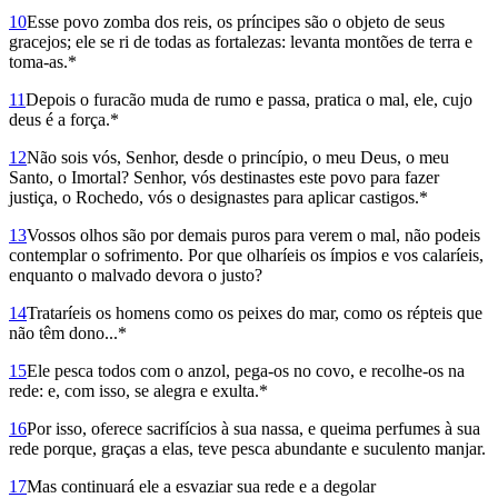
10
Esse povo zomba dos reis, os príncipes são o objeto de seus
gracejos; ele se ri de todas as fortalezas: levanta montões de terra e
toma-as.*
11
Depois o furacão muda de rumo e passa, pratica o mal, ele, cujo
deus é a força.*
12
Não sois vós, Senhor, desde o princípio, o meu Deus, o meu
Santo, o Imortal? Senhor, vós destinastes este povo para fazer
justiça, o Rochedo, vós o designastes para aplicar castigos.*
13
Vossos olhos são por demais puros para verem o mal, não podeis
contemplar o sofrimento. Por que olharíeis os ímpios e vos calaríeis,
enquanto o malvado devora o justo?
14
Trataríeis os homens como os peixes do mar, como os répteis que
não têm dono...*
15
Ele pesca todos com o anzol, pega-os no covo, e recolhe-os na
rede: e, com isso, se alegra e exulta.*
16
Por isso, oferece sacrifícios à sua nassa, e queima perfumes à sua
rede porque, graças a elas, teve pesca abundante e suculento manjar.
17
Mas continuará ele a esvaziar sua rede e a degolar