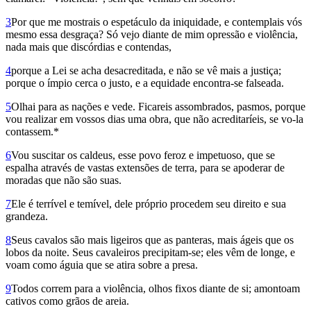
3
Por que me mostrais o espetáculo da iniquidade, e contemplais vós
mesmo essa desgraça? Só vejo diante de mim opressão e violência,
nada mais que discórdias e contendas,
4
porque a Lei se acha desacreditada, e não se vê mais a justiça;
porque o ímpio cerca o justo, e a equidade encontra-se falseada.
5
Olhai para as nações e vede. Ficareis assombrados, pasmos, porque
vou realizar em vossos dias uma obra, que não acreditaríeis, se vo-la
contassem.*
6
Vou suscitar os caldeus, esse povo feroz e impetuoso, que se
espalha através de vastas extensões de terra, para se apoderar de
moradas que não são suas.
7
Ele é terrível e temível, dele próprio procedem seu direito e sua
grandeza.
8
Seus cavalos são mais ligeiros que as panteras, mais ágeis que os
lobos da noite. Seus cavaleiros precipitam-se; eles vêm de longe, e
voam como águia que se atira sobre a presa.
9
Todos correm para a violência, olhos fixos diante de si; amontoam
cativos como grãos de areia.