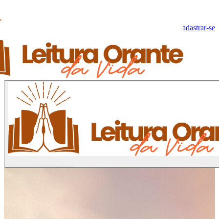
Olá, Visitante!
Fazer log-in
Cadastrar-se