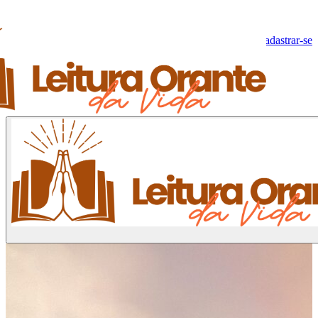
Olá, Visitante!
Fazer log-in
Cadastrar-se