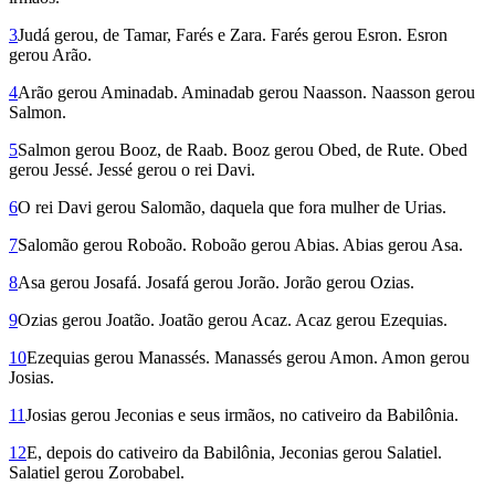
3
Judá gerou, de Tamar, Farés e Zara. Farés gerou Esron. Esron
gerou Arão.
4
Arão gerou Aminadab. Aminadab gerou Naasson. Naasson gerou
Salmon.
5
Salmon gerou Booz, de Raab. Booz gerou Obed, de Rute. Obed
gerou Jessé. Jessé gerou o rei Davi.
6
O rei Davi gerou Salomão, da­quela que fora mulher de Urias.
7
Salomão gerou Roboão. Roboão gerou Abias. Abias gerou Asa.
8
Asa gerou Josafá. Josafá gerou Jorão. Jorão gerou Ozias.
9
Ozias gerou Joatão. Joatão gerou Acaz. Acaz gerou Ezequias.
10
Ezequias gerou Manassés. Manassés gerou Amon. Amon gerou
Josias.
11
Josias gerou Jeconias e seus irmãos, no cativeiro da Babilônia.
12
E, depois do cativeiro da Babilônia, Jeconias gerou Salatiel.
Salatiel gerou Zoro­babel.