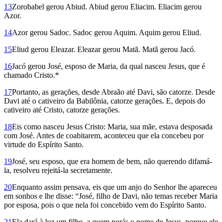
13
Zorobabel gerou Abiud. Abiud gerou Eliacim. Eliacim gerou
Azor.
14
Azor gerou Sadoc. Sadoc gerou Aquim. Aquim gerou Eliud.
15
Eliud gerou Eleazar. Eleazar gerou Matã. Matã gerou Jacó.
16
Jacó gerou José, esposo de Maria, da qual nasceu Jesus, que é
chamado Cristo.*
17
Portanto, as gerações, desde Abraão até Davi, são catorze. Desde
Davi até o cativeiro da Babilônia, catorze gerações. E, depois do
cati­veiro até Cristo, catorze gerações.
18
Eis como nasceu Jesus Cristo: Maria, sua mãe, estava desposada
com José. Antes de coabitarem, aconteceu que ela concebeu por
virtude do Espírito Santo.
19
José, seu esposo, que era homem de bem, não querendo difamá-
la, resolveu rejeitá-la secretamente.
20
Enquanto assim pensava, eis que um anjo do Senhor lhe apareceu
em sonhos e lhe disse: “José, filho de Davi, não temas receber Maria
por esposa, pois o que nela foi concebido vem do Espírito Santo.
21
Ela dará à luz um filho, a quem porás o nome de Jesus, porque ele