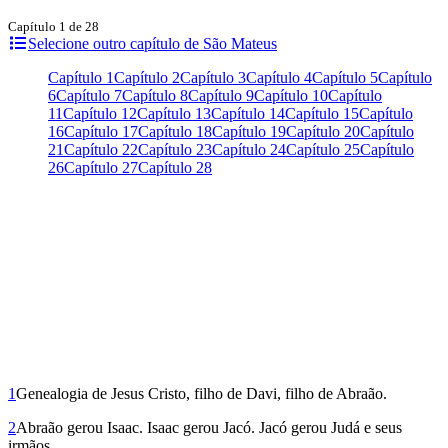
Capítulo 1 de 28
Selecione outro capítulo de São Mateus
Capítulo 1
Capítulo 2
Capítulo 3
Capítulo 4
Capítulo 5
Capítulo
6
Capítulo 7
Capítulo 8
Capítulo 9
Capítulo 10
Capítulo
11
Capítulo 12
Capítulo 13
Capítulo 14
Capítulo 15
Capítulo
16
Capítulo 17
Capítulo 18
Capítulo 19
Capítulo 20
Capítulo
21
Capítulo 22
Capítulo 23
Capítulo 24
Capítulo 25
Capítulo
26
Capítulo 27
Capítulo 28
1
Genealogia de Jesus Cristo, filho de Davi, filho de Abraão.
2
Abraão gerou Isaac. Isaac gerou Jacó. Jacó gerou Judá e seus
irmãos.