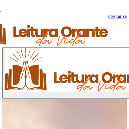
Olá, Visitante!
Fazer log-in
Cadastrar-se