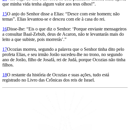
que minha vida tenha algum valor aos teus olhos!”.
15
O anjo do Senhor disse a Elias: “Desce com este homem; não
temas”. Elias levantou-se e desceu com ele à casa do rei.
16
Disse-lhe: “Eis o que diz o Senhor: ‘Porque enviaste mensageiros
a consultar Baal-Zebub, deus de Acaron, não te levantarás mais do
leito a que subiste, pois morrerás’.”
17
Ocozias morreu, segundo a palavra que o Senhor tinha dito pelo
profeta Elias, e seu irmão Jorão sucedeu-lhe no trono, no segundo
ano de Jorão, filho de Josafá, rei de Judá, porque Ocozias não tinha
filhos.
18
O restante da história de Ocozias e suas ações, tudo está
registrado no Livro das Crônicas dos reis de Israel.