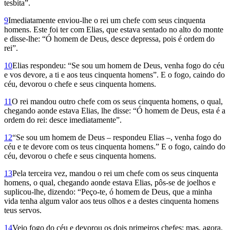
tesbita”.
9
Imediatamente enviou-lhe o rei um chefe com seus cinquenta
homens. Este foi ter com Elias, que estava sentado no alto do monte
e disse-lhe: “Ó homem de Deus, desce depressa, pois é ordem do
rei”.
10
Elias respondeu: “Se sou um homem de Deus, venha fogo do céu
e vos devore, a ti e aos teus cinquenta homens”. E o fogo, caindo do
céu, devorou o chefe e seus cinquenta homens.
11
O rei mandou outro chefe com os seus cinquenta homens, o qual,
chegando aonde estava Elias, lhe disse: “Ó homem de Deus, esta é a
ordem do rei: desce imediatamente”.
12
“Se sou um homem de Deus – respondeu Elias –, venha fogo do
céu e te devore com os teus cinquenta homens.” E o fogo, caindo do
céu, devorou o chefe e seus cinquenta homens.
13
Pela terceira vez, mandou o rei um chefe com os seus cinquenta
homens, o qual, chegando aonde estava Elias, pôs-se de joelhos e
suplicou-lhe, dizendo: “Peço-te, ó homem de Deus, que a minha
vida tenha algum valor aos teus olhos e a destes cinquenta homens
teus servos.
14
Veio fogo do céu e devorou os dois primeiros chefes; mas, agora,