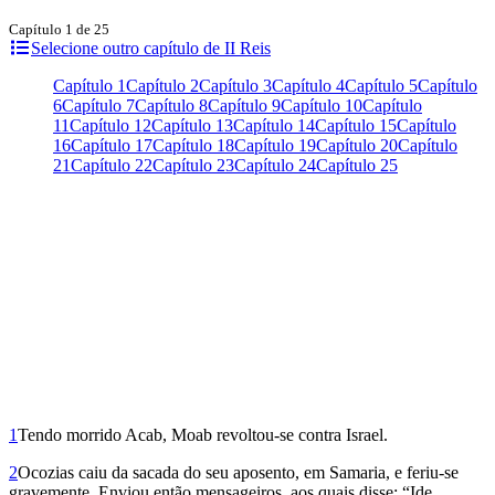
Capítulo 1 de 25
Selecione outro capítulo de II Reis
Capítulo 1
Capítulo 2
Capítulo 3
Capítulo 4
Capítulo 5
Capítulo
6
Capítulo 7
Capítulo 8
Capítulo 9
Capítulo 10
Capítulo
11
Capítulo 12
Capítulo 13
Capítulo 14
Capítulo 15
Capítulo
16
Capítulo 17
Capítulo 18
Capítulo 19
Capítulo 20
Capítulo
21
Capítulo 22
Capítulo 23
Capítulo 24
Capítulo 25
1
Tendo morrido Acab, Moab revoltou-se contra Israel.
2
Ocozias caiu da sacada do seu aposento, em Samaria, e feriu-se
gravemente. Enviou então mensageiros, aos quais disse: “Ide