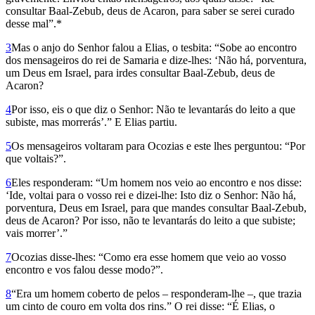
consultar Baal-Zebub, deus de Acaron, para saber se serei curado
desse mal”.*
3
Mas o anjo do Senhor falou a Elias, o tesbita: “Sobe ao encontro
dos mensageiros do rei de Samaria e dize-lhes: ‘Não há, porventura,
um Deus em Israel, para irdes consultar Baal-Zebub, deus de
Acaron?
4
Por isso, eis o que diz o Senhor: Não te levantarás do leito a que
subiste, mas morrerás’.” E Elias partiu.
5
Os mensageiros voltaram para Oco­zias e este lhes perguntou: “Por
que voltais?”.
6
Eles responderam: “Um homem nos veio ao encontro e nos disse:
‘Ide, voltai para o vosso rei e dizei-lhe: Isto diz o Senhor: Não há,
porventura, Deus em Israel, para que mandes consultar Baal-Zebub,
deus de Acaron? Por isso, não te levantarás do leito a que subiste;
vais morrer’.”
7
Ocozias disse-lhes: “Como era esse homem que veio ao vosso
encontro e vos falou desse modo?”.
8
“Era um homem coberto de pelos – responderam-lhe –, que trazia
um cinto de couro em volta dos rins.” O rei disse: “É Elias, o