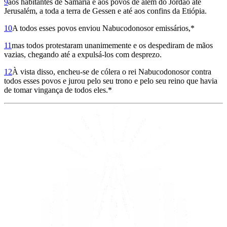
9
aos habitantes de Samaria e aos povos de além do Jordão até
Jerusalém, a toda a terra de Gessen e até aos confins da Etiópia.
10
A todos esses povos enviou Nabucodo­nosor emissários,*
11
mas todos protestaram unanimemente e os despediram de mãos
vazias, chegando até a expulsá-los com des­prezo.
12
À vista disso, encheu-se de cólera o rei Nabucodonosor contra
todos esses povos e jurou pelo seu trono e pelo seu reino que havia
de tomar vingança de todos eles.*