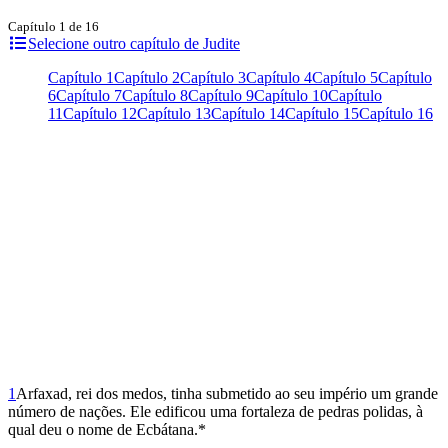
Capítulo 1 de 16
Selecione outro capítulo de Judite
Capítulo 1
Capítulo 2
Capítulo 3
Capítulo 4
Capítulo 5
Capítulo
6
Capítulo 7
Capítulo 8
Capítulo 9
Capítulo 10
Capítulo
11
Capítulo 12
Capítulo 13
Capítulo 14
Capítulo 15
Capítulo 16
1
Arfaxad, rei dos medos, tinha submetido ao seu império um grande
número de nações. Ele edificou uma fortaleza de pedras polidas, à
qual deu o nome de Ecbá­tana.*