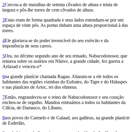
2
Cercou-a de muralhas de setenta côvados de altura e trinta de
largura e pôs-lhe torres de cem côvados de altura.
3
Estas eram de forma quadrada e seus lados estendiam-se por um
espaço de vinte pés. As portas tinham uma altura proporcional à das
torres.
4
Ele gloriava-se do poder invencível do seu exército e da
imponência de seus carros.
5
Ora, no décimo segundo ano de seu reinado, Nabucodonosor, que
reinava sobre os assírios em Nínive, a grande cidade, fez guerra a
Arfaxad e venceu-o*
6
na grande planície chamada Ragau. Aliaram-se a ele todos os
habitantes das regiões vizinhas do Eufrates, do Tigre e do Hidaspes
e nas planícies de Arioc, rei dos elimeus.
7
Então, engrandeceu-se o reino de Nabu­co­donosor e seu coração
encheu-se de orgulho. Mandou emissários a todos os habitantes da
Cilícia, de Damasco, do Líbano,
8
aos povos do Carmelo e de Galaad, aos gali­leus, na grande planície
de Esdre­lão,