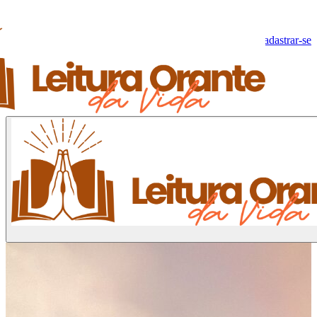
Olá, Visitante!
Fazer log-in
Cadastrar-se