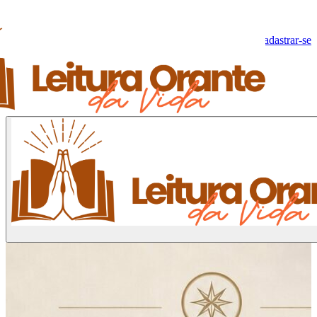
Olá, Visitante!
Fazer log-in
Cadastrar-se