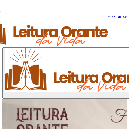
Olá, Visitante!
Fazer log-in
Cadastrar-se