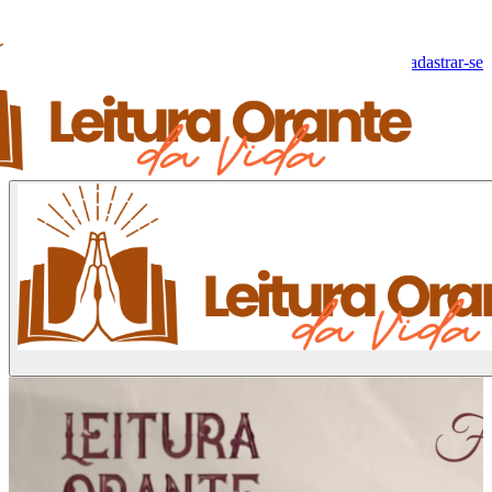
Olá, Visitante!
Fazer log-in
Cadastrar-se