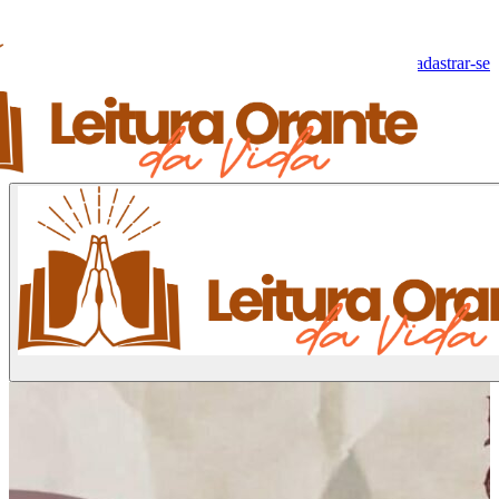
Olá, Visitante!
Fazer log-in
Cadastrar-se