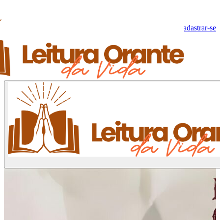
Olá, Visitante!
Fazer log-in
Cadastrar-se