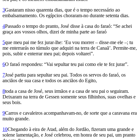
3
Gastaram nisso quarenta dias, que é o tempo necessário ao
embalsamamento. Os egípcios choraram-no durante setenta dias.
4
Passado o tempo do pranto, José disse à casa do faraó: “Se achei
graça aos vossos olhos, dizei de minha parte ao faraó
5
que meu pai me fez jurar-lhe: ‘Eu vou morrer – disse-me ele –; tu
me enterrarás no túmulo que adquiri na terra de Canaã’. Permite-me,
pois, subir e enterrar meu pai; depois voltarei”.
6
O faraó respondeu: “Vai sepultar teu pai como ele te fez jurar”.
7
José partiu para sepultar seu pai. Todos os servos do faraó, os
anciãos de sua casa e todos os anciãos do Egito,
8
toda a casa de José, seus irmãos e a casa de seu pai o seguiram.
Deixaram na terra de Gessen somente seus filhinhos, suas ovelhas e
seus bois.
9
Carros e cavaleiros acompanhavam-no, de sorte que a caravana era
muito grande.
10
Chegando à eira de Atad, além do Jordão, fizeram uma grande e
solene lamentação, e José celebrou, em honra de seu pai, um pranto