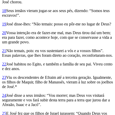
José chorou.
18
Seus irmãos vieram jogar-se aos seus pés, dizendo: “Somos teus
escravos!”.
19
José disse-lhes: “Não temais: posso eu pôr-me no lugar de Deus?
20
Vossa intenção era de fazer-me mal, mas Deus tirou daí um bem;
era para fazer, como acontece hoje, com que se conservasse a vida a
um grande povo.
21
Não temais, pois: eu vos sustentarei a vós e a vossos filhos”.
Essas palavras, que lhes foram direto ao coração, reconfortaram-nos.
22
José habitou no Egito, e também a família de seu pai. Viveu cento
e dez anos.
23
Viu os descendentes de Efraim até a terceira geração. Igualmente,
os filhos de Maquir, filho de Manassés, vieram à luz sobre os joelhos
de José.*
24
José disse a seus irmãos: “Vou morrer; mas Deus vos visitará
seguramente e vos fará subir desta terra para a terra que jurou dar a
Abraão, Isaac e a Jacó”.
25
E José fez que os filhos de Israel jurassem: “Quando Deus vos