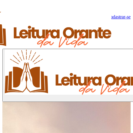
Olá, Visitante!
Fazer log-in
Cadastrar-se