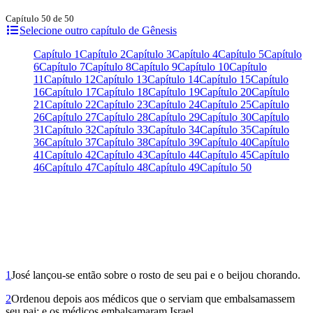
Capítulo 50 de 50
Selecione outro capítulo de Gênesis
Capítulo 1
Capítulo 2
Capítulo 3
Capítulo 4
Capítulo 5
Capítulo
6
Capítulo 7
Capítulo 8
Capítulo 9
Capítulo 10
Capítulo
11
Capítulo 12
Capítulo 13
Capítulo 14
Capítulo 15
Capítulo
16
Capítulo 17
Capítulo 18
Capítulo 19
Capítulo 20
Capítulo
21
Capítulo 22
Capítulo 23
Capítulo 24
Capítulo 25
Capítulo
26
Capítulo 27
Capítulo 28
Capítulo 29
Capítulo 30
Capítulo
31
Capítulo 32
Capítulo 33
Capítulo 34
Capítulo 35
Capítulo
36
Capítulo 37
Capítulo 38
Capítulo 39
Capítulo 40
Capítulo
41
Capítulo 42
Capítulo 43
Capítulo 44
Capítulo 45
Capítulo
46
Capítulo 47
Capítulo 48
Capítulo 49
Capítulo 50
1
José lançou-se então sobre o rosto de seu pai e o beijou cho­rando.
2
Ordenou depois aos médicos que o serviam que embalsamassem
seu pai; e os médicos embalsamaram Israel.