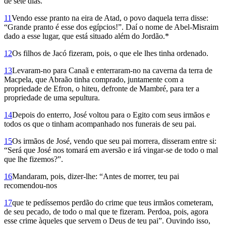
de sete dias.
11
Vendo esse pranto na eira de Atad, o povo daquela terra disse:
“Grande pranto é esse dos egípcios!”. Daí o nome de Abel-Misraim
dado a esse lugar, que está situado além do Jordão.*
12
Os filhos de Jacó fizeram, pois, o que ele lhes tinha ordenado.
13
Levaram-no para Canaã e enterraram-no na caverna da terra de
Macpela, que Abraão tinha comprado, juntamente com a
propriedade de Efron, o hiteu, defronte de Mambré, para ter a
propriedade de uma sepultura.
14
Depois do enterro, José voltou para o Egito com seus irmãos e
todos os que o tinham acompanhado nos funerais de seu pai.
15
Os irmãos de José, vendo que seu pai morrera, disseram entre si:
“Será que José nos tomará em aversão e irá vingar-se de todo o mal
que lhe fizemos?”.
16
Mandaram, pois, dizer-lhe: “Antes de morrer, teu pai
recomendou-nos
17
que te pedíssemos perdão do crime que teus irmãos cometeram,
de seu pecado, de todo o mal que te fizeram. Perdoa, pois, agora
esse crime àqueles que servem o Deus de teu pai”. Ouvindo isso,