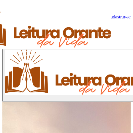
Olá, Visitante!
Fazer log-in
Cadastrar-se