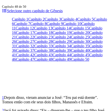
Capítulo 48 de 50
Selecione outro capítulo de Gênesis
Capítulo 1
Capítulo 2
Capítulo 3
Capítulo 4
Capítulo 5
Capítulo
6
Capítulo 7
Capítulo 8
Capítulo 9
Capítulo 10
Capítulo
11
Capítulo 12
Capítulo 13
Capítulo 14
Capítulo 15
Capítulo
16
Capítulo 17
Capítulo 18
Capítulo 19
Capítulo 20
Capítulo
21
Capítulo 22
Capítulo 23
Capítulo 24
Capítulo 25
Capítulo
26
Capítulo 27
Capítulo 28
Capítulo 29
Capítulo 30
Capítulo
31
Capítulo 32
Capítulo 33
Capítulo 34
Capítulo 35
Capítulo
36
Capítulo 37
Capítulo 38
Capítulo 39
Capítulo 40
Capítulo
41
Capítulo 42
Capítulo 43
Capítulo 44
Capítulo 45
Capítulo
46
Capítulo 47
Capítulo 48
Capítulo 49
Capítulo 50
1
Depois disso, vieram anunciar a José: “Teu pai está doente”.
Tomou então com ele seus dois filhos, Manassés e Efraim.
2
Jacó foi avisado disso: “Eis – disseram-lhe – que o teu filho José