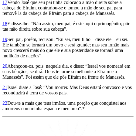
17
Vendo José que seu pai tinha colocado a mão direita sobre a
cabeça de Efraim, contrariou-se e tomou a mão de seu pai para
removê-la da cabeça de Efraim para a cabeça de Manassés.
18
E disse-lhe: “Não assim, meu pai; é este aqui o primogênito; põe
tua mão direita sobre sua cabeça”.
19
Seu pai, porém, recusou: “Eu sei, meu filho – disse ele – eu sei.
Ele também se tornará um povo e será grande; mas seu irmão mais
novo crescerá mais do que ele e sua posteridade se tornará uma
multidão de nações”.
20
Abençoou-os, pois, naquele dia, e disse: “Israel vos nomeará em
suas bênçãos; se dirá: Deus te torne semelhante a Efraim e a
Manassés”. Foi assim que ele pôs Efraim na frente de Manassés.
21
Israel disse a José: “Vou morrer. Mas Deus estará convosco e vos
reconduzirá à terra de vossos pais.
22
Dou-te a mais que teus irmãos, uma porção que conquistei aos
amorreus com minha espada e meu arco”.*