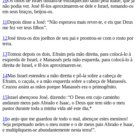
10
Os olhos de Israel tinham-se enfraquecido tanto pela idade, que já
não podia ver. José fê-los aproximarem-se dele e Israel, tomando-os
em seus braços, beijou-os.
11
Depois disse a José: “Não esperava mais rever-te, e eis que Deus
me fez ver teus filhos”.
12
José tirou-os dos joelhos de seu pai e prostrou-se com o rosto por
terra.
13
Tomou depois os dois, Efraim pela mão direita, para colocá-lo à
esquerda de Israel, e Manassés pela mão esquerda, para colocá-lo à
direita de Israel, e fê-los aproximarem-se.
14
Mas Israel estendeu a mão direita e pô-la sobre a cabeça de
Efraim, o caçula, e a mão esquerda sobre a cabeça de Manassés.
Cruzou assim as mãos porque Manassés era o primogênito.
15
Israel abençoou José, dizendo: “O Deus em cujo caminho
andaram meus pais Abraão e Isaac, o Deus que tem sido o meu
pastor durante toda a minha vida até este dia,*
16
o anjo que me guardou de todo o mal, abençoe estes meninos!
Seja perpetuado neles o meu nome e o de meus pais Abraão e Isaac,
e multipliquem-se abundantemente nesta terra!”.