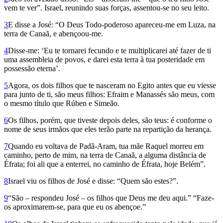
vem te ver”. Israel, reunindo suas forças, assentou-se no seu leito.
3
E disse a José: “O Deus Todo-poderoso apareceu-me em Luza, na
terra de Canaã, e abençoou-me.
4
Disse-me: ‘Eu te tornarei fecundo e te multiplicarei até fazer de ti
uma assembleia de povos, e darei esta terra à tua posteridade em
possessão eterna’.
5
Agora, os dois filhos que te nasceram no Egito antes que eu viesse
para junto de ti, são meus filhos: Efraim e Manassés são meus, com
o mesmo título que Rúben e Simeão.
6
Os filhos, porém, que tiveste depois deles, são teus: é conforme o
nome de seus irmãos que eles terão parte na repartição da heran­ça.
7
Quando eu voltava de Padã-Aram, tua mãe Raquel morreu em
caminho, perto de mim, na terra de Canaã, a alguma distância de
Éfrata; foi ali que a enterrei, no caminho de Éfrata, hoje Belém”.
8
Israel viu os filhos de José e disse: “Quem são estes?”.
9
“São – respondeu José – os filhos que Deus me deu aqui.” “Faze-
os aproximarem-se, para que eu os abençoe.”