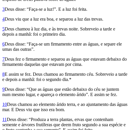
3
Deus disse: “Faça-se a luz!”. E a luz foi feita.
4
Deus viu que a luz era boa, e separou a luz das trevas.
5
Deus chamou à luz dia, e às trevas noite. Sobreveio a tarde e
depois a manhã: foi o primeiro dia.
6
Deus disse: “Faça-se um firmamento entre as águas, e separe ele
umas das ou­tras”.
7
Deus fez o firmamento e separou as águas que estavam debaixo do
firmamento daquelas que estavam por cima.
8
E assim se fez. Deus chamou ao firmamento céu. Sobreveio a tarde
e depois a manhã: foi o segundo dia.*
9
Deus disse: “Que as águas que estão debaixo do céu se juntem
num mesmo lugar, e apareça o elemento árido”. E assim se fez.
10
Deus chamou ao elemento árido terra, e ao ajuntamento das águas
mar. E Deus viu que isso era bom.
11
Deus disse: “Produza a terra plan­­tas, ervas que contenham
semente e á­r­vores frutíferas que deem fruto segundo a sua espécie e
o fruto contenha a sua semente”. E assim foi feito.