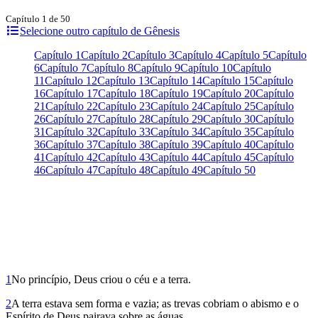
Capítulo 1 de 50
Selecione outro capítulo de Gênesis
Capítulo 1
Capítulo 2
Capítulo 3
Capítulo 4
Capítulo 5
Capítulo
6
Capítulo 7
Capítulo 8
Capítulo 9
Capítulo 10
Capítulo
11
Capítulo 12
Capítulo 13
Capítulo 14
Capítulo 15
Capítulo
16
Capítulo 17
Capítulo 18
Capítulo 19
Capítulo 20
Capítulo
21
Capítulo 22
Capítulo 23
Capítulo 24
Capítulo 25
Capítulo
26
Capítulo 27
Capítulo 28
Capítulo 29
Capítulo 30
Capítulo
31
Capítulo 32
Capítulo 33
Capítulo 34
Capítulo 35
Capítulo
36
Capítulo 37
Capítulo 38
Capítulo 39
Capítulo 40
Capítulo
41
Capítulo 42
Capítulo 43
Capítulo 44
Capítulo 45
Capítulo
46
Capítulo 47
Capítulo 48
Capítulo 49
Capítulo 50
1
No princípio, Deus criou o céu e a terra.
2
A terra estava sem forma e vazia; as trevas cobriam­ o abismo e o
Espírito de Deus pairava sobre as águas.