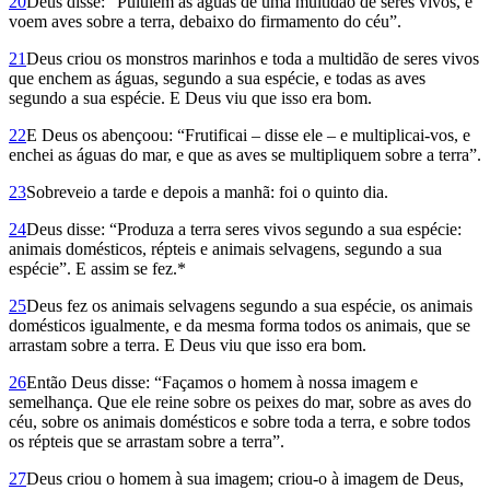
20
Deus disse: “Pululem as águas de uma multidão de seres vivos, e
voem aves sobre a terra, debaixo do firmamento do céu”.
21
Deus criou os monstros mari­nhos e toda a multidão de seres vivos
que enchem as águas, segundo a sua espécie, e todas as aves
segundo a sua espécie. E Deus viu que isso era bom.
22
E Deus os abençoou: “Frutificai – disse ele – e multipli­cai-vos, e
enchei as águas do mar, e que as aves se multipliquem sobre a terra”.
23
Sobreveio a tarde e depois a manhã: foi o quinto dia.
24
Deus disse: “Produza a terra seres vivos segundo a sua espécie:
animais domésticos, répteis e animais selvagens, segundo a sua
espécie”. E assim se fez.*
25
Deus fez os animais selvagens segundo a sua espécie, os animais
domésticos igualmente, e da mesma forma todos os animais, que se
arrastam sobre a terra. E Deus viu que isso era bom.
26
Então Deus disse: “Façamos o homem à nossa imagem e
semelhança. Que ele reine sobre os peixes do mar, sobre as aves do
céu, sobre os animais domésticos e sobre toda a terra, e sobre todos
os répteis que se arrastam sobre a terra”.
27
Deus criou o homem à sua imagem; criou-o à imagem de Deus,