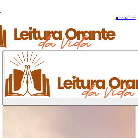
Olá, Visitante!
Fazer log-in
Cadastrar-se