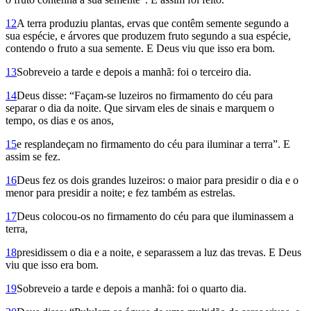
12
A terra pro­duziu plantas, ervas que contêm semente segundo a
sua espécie, e árvores que produzem fruto segundo a sua espécie,
contendo o fruto a sua semente. E Deus viu que isso era bom.
13
Sobreveio a tarde e depois a manhã: foi o terceiro dia.
14
Deus disse: “Façam-se luzeiros no firmamento do céu para
separar o dia da noite. Que sirvam eles de sinais e marquem o
tempo, os dias e os anos,
15
e resplande­çam no firmamento do céu para iluminar a terra”. E
assim se fez.
16
Deus fez os dois grandes luzeiros: o maior para presidir o dia e o
menor para presidir a noite; e fez também as estrelas.
17
Deus colocou-os no firmamento do céu para que iluminassem a
terra,
18
presidissem o dia e a noite, e separassem a luz das trevas. E Deus
viu que isso era bom.
19
Sobreveio a tarde e depois a manhã: foi o quarto dia.