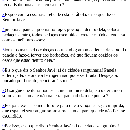
rei da Babilônia ataca Jerusalém.*
3
Expõe contra essa raça rebelde esta parábola: eis o que diz o
Senhor Javé:
4
prepara a panela, põe-na no fogo, põe água dentro dela; coloca
pedaços dentro, todos pedaços escolhidos, coxa e espádua, enche-a
com os melhores ossos;
5
toma as mais belas cabeças do rebanho; amontoa lenha debaixo da
panela e faze-a ferver aos borbotões, até que fiquem cozidos os
ossos que estão dentro dela.*
6
Eis o que diz o Senhor Javé: ai da cidade sanguinária! Panela
enferrujada, de onde a ferrugem não pode ser tirada. Despeja-a,
bocado por bocado, sem tirar à sorte.*
7
O sangue que derramou está ainda no meio dela; ela o derramou
sobre a rocha nua, e não na terra, para cobri-lo de poeira.*
8
Foi para excitar o meu furor e para que a vingança seja cumprida,
que espalhei seu sangue sobre a rocha nua, para que ele não ficasse
escondido.
9
Por isso, eis o que diz o Senhor Javé: ai da cidade sanguinária!