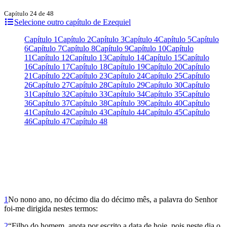
Capítulo 24 de 48
Selecione outro capítulo de Ezequiel
Capítulo 1
Capítulo 2
Capítulo 3
Capítulo 4
Capítulo 5
Capítulo
6
Capítulo 7
Capítulo 8
Capítulo 9
Capítulo 10
Capítulo
11
Capítulo 12
Capítulo 13
Capítulo 14
Capítulo 15
Capítulo
16
Capítulo 17
Capítulo 18
Capítulo 19
Capítulo 20
Capítulo
21
Capítulo 22
Capítulo 23
Capítulo 24
Capítulo 25
Capítulo
26
Capítulo 27
Capítulo 28
Capítulo 29
Capítulo 30
Capítulo
31
Capítulo 32
Capítulo 33
Capítulo 34
Capítulo 35
Capítulo
36
Capítulo 37
Capítulo 38
Capítulo 39
Capítulo 40
Capítulo
41
Capítulo 42
Capítulo 43
Capítulo 44
Capítulo 45
Capítulo
46
Capítulo 47
Capítulo 48
1
No nono ano, no décimo dia do décimo mês, a palavra do Senhor
foi-me dirigida nestes termos:
2
“Filho do homem, anota por escrito a data de hoje, pois neste dia o