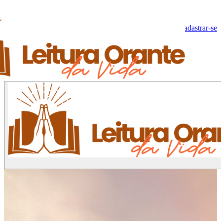
Olá, Visitante!
Fazer log-in
Cadastrar-se