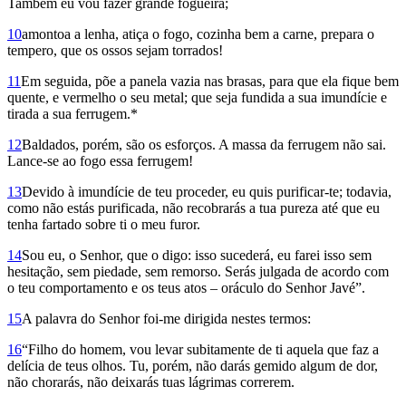
Também eu vou fazer grande fogueira;
10
amontoa a lenha, atiça o fogo, cozinha bem a carne, prepara o
tempero, que os ossos sejam torrados!
11
Em seguida, põe a panela vazia nas brasas, para que ela fique bem
quente, e vermelho o seu metal; que seja fundida a sua imundície e
tirada a sua ferrugem.*
12
Baldados, porém, são os esforços. A massa da ferrugem não sai.
Lance-se ao fogo essa ferrugem!
13
Devido à imundície de teu proceder, eu quis purificar-te; todavia,
como não estás purificada, não recobrarás a tua pureza até que eu
tenha fartado sobre ti o meu furor.
14
Sou eu, o Senhor, que o digo: isso sucederá, eu farei isso sem
hesitação, sem piedade, sem remorso. Serás julgada de acordo com
o teu comportamento e os teus atos – oráculo do Senhor Javé”.
15
A palavra do Senhor foi-me dirigida nestes termos:
16
“Filho do homem, vou levar subitamente de ti aquela que faz a
delícia de teus olhos. Tu, porém, não darás gemido algum de dor,
não chorarás, não dei­xarás tuas lágrimas correrem.