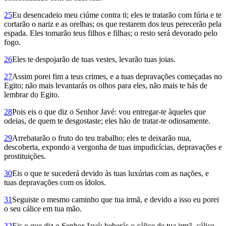
25
Eu desencadeio meu ciúme contra ti; eles te tratarão com fúria e te
cortarão o nariz e as orelhas; os que restarem dos teus perecerão pela
espada. Eles tomarão teus filhos e filhas; o resto será devorado pelo
fogo.
26
Eles te despojarão de tuas vestes, levarão tuas joias.
27
Assim porei fim a teus crimes, e a tuas depravações começadas no
Egito; não mais levantarás os olhos para eles, não mais te hás de
lembrar do Egito.
28
Pois eis o que diz o Senhor Javé: vou entregar-te àqueles que
odeias, de quem te desgostaste; eles hão de tratar-te odiosamente.
29
Arrebatarão o fruto do teu trabalho; eles te deixarão nua,
descoberta, expondo a vergonha de tuas impudicícias, depravações e
prostituições.
30
Eis o que te sucederá devido às tuas luxúrias com as nações, e
tuas depravações com os ídolos.
31
Seguiste o mesmo caminho que tua irmã, e devido a isso eu porei
o seu cálice em tua mão.
32
Eis o que diz o Senhor Javé: beberás o cálice de tua irmã, cálice