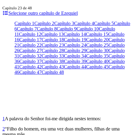
Capítulo 23 de 48
Selecione outro capítulo de Ezequiel
Capítulo 1
Capítulo 2
Capítulo 3
Capítulo 4
Capítulo 5
Capítulo
6
Capítulo 7
Capítulo 8
Capítulo 9
Capítulo 10
Capítulo
11
Capítulo 12
Capítulo 13
Capítulo 14
Capítulo 15
Capítulo
16
Capítulo 17
Capítulo 18
Capítulo 19
Capítulo 20
Capítulo
21
Capítulo 22
Capítulo 23
Capítulo 24
Capítulo 25
Capítulo
26
Capítulo 27
Capítulo 28
Capítulo 29
Capítulo 30
Capítulo
31
Capítulo 32
Capítulo 33
Capítulo 34
Capítulo 35
Capítulo
36
Capítulo 37
Capítulo 38
Capítulo 39
Capítulo 40
Capítulo
41
Capítulo 42
Capítulo 43
Capítulo 44
Capítulo 45
Capítulo
46
Capítulo 47
Capítulo 48
1
A palavra do Senhor foi-me dirigida nestes termos:
2
“Filho do homem, era uma vez duas mulheres, filhas de uma
mesma mãe.