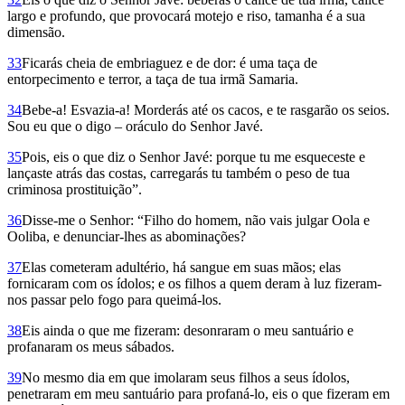
largo e profundo, que provocará motejo e riso, tamanha é a sua
dimensão.
33
Ficarás cheia de embriaguez e de dor: é uma taça de
entorpecimento e terror, a taça de tua irmã Samaria.
34
Bebe-a! Esvazia-a! Morderás até os cacos, e te rasgarão os seios.
Sou eu que o digo – oráculo do Senhor Javé.
35
Pois, eis o que diz o Senhor Javé: porque tu me esqueceste e
lançaste atrás das costas, carregarás tu também o peso de tua
criminosa prostituição”.
36
Disse-me o Senhor: “Filho do homem, não vais julgar Oola e
Ooliba, e denunciar-lhes as abominações?
37
Elas cometeram adultério, há sangue em suas mãos; elas
fornicaram com os ídolos; e os filhos a quem deram à luz fizeram-
nos passar pelo fogo para queimá-los.
38
Eis ainda o que me fizeram: desonraram o meu santuário e
profanaram os meus sábados.
39
No mesmo dia em que imolaram seus filhos a seus ídolos,
penetraram em meu santuário para profaná-lo, eis o que fizeram em