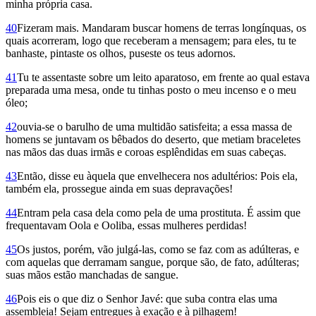
minha própria casa.
40
Fizeram mais. Mandaram buscar homens de terras longínquas, os
quais acorreram, logo que receberam a mensagem; para eles, tu te
banhaste, pintaste os olhos, puseste os teus adornos.
41
Tu te assentaste sobre um leito aparatoso, em frente ao qual estava
preparada uma mesa, onde tu tinhas posto o meu incenso e o meu
óleo;
42
ouvia-se o barulho de uma multidão satisfeita; a essa massa de
homens se juntavam os bêbados do deserto, que metiam braceletes
nas mãos das duas irmãs e coroas esplêndidas em suas cabeças.
43
Então, disse eu àquela que envelhecera nos adultérios: Pois ela,
também ela, prossegue ainda em suas depravações!
44
Entram pela casa dela como pela de uma prostituta. É assim que
frequentavam Oola e Ooliba, essas mulheres perdidas!
45
Os justos, porém, vão julgá-las, como se faz com as adúlteras, e
com aquelas que derramam sangue, porque são, de fato, adúlteras;
suas mãos estão manchadas de sangue.
46
Pois eis o que diz o Senhor Javé: que suba contra elas uma
assembleia! Sejam entregues à exação e à pilhagem!