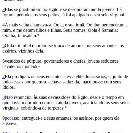
3
Elas se prostituíram no Egito e se desonraram ainda jovens. Lá
foram apertados os seus peitos, lá foi apalpado o seu seio virginal.
4
A mais velha chamava-se Oola, e sua irmã, Ooliba; pertenceram a
mim, e me deram filhos e filhas. Seus nomes: Oola é Samaria;
Ooliba, Jerusalém.*
5
Oola foi infiel e tornou-se louca de amores por seus amantes: os
assírios, vizinhos dela,
6
vestidos de púrpura, governadores e chefes, jovens sedutores,
cavaleiros montados.
7
Ela prodigalizou seus encantos a essa elite dos assírios, e, junto de
todos esses por quem se achava seduzida, maculou-se com seus
ídolos.
8
Não renunciou às suas devassidões do Egito, desde o tempo em
que haviam dormido com ela ainda jovem, acariciando os seus seios
virginais, cobrindo-a de torpezas;*
9
por isso, entreguei-a a seus amantes, os assírios, por quem ela
ansiava;