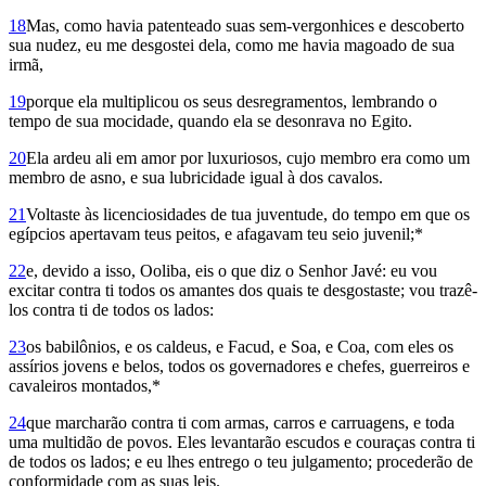
18
Mas, como havia patenteado suas sem-vergonhices e descoberto
sua nudez, eu me desgostei dela, como me havia magoado de sua
irmã,
19
porque ela multiplicou os seus desregramentos, lembrando o
tempo de sua mocidade, quando ela se desonrava no Egito.
20
Ela ardeu ali em amor por luxuriosos, cujo membro era como um
membro de asno, e sua lubricidade igual à dos cavalos.
21
Voltaste às licenciosidades de tua juventude, do tempo em que os
egípcios apertavam teus peitos, e afagavam teu seio juvenil;*
22
e, devido a isso, Ooliba, eis o que diz o Senhor Javé: eu vou
excitar contra ti todos os amantes dos quais te desgostaste; vou trazê-
los contra ti de todos os lados:
23
os babilônios, e os caldeus, e Facud, e Soa, e Coa, com eles os
assírios jovens e belos, todos os governadores e chefes, guerreiros e
cavaleiros montados,*
24
que marcharão contra ti com armas, carros e carruagens, e toda
uma multidão de povos. Eles levantarão escudos e couraças contra ti
de todos os lados; e eu lhes entrego o teu julgamento; procederão de
conformidade com as suas leis.