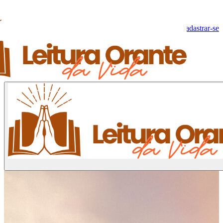
Olá, Visitante!
Fazer log-in
Cadastrar-se