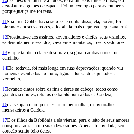
10
eles descobriram-lhe a nudez, tomaram seus filhos e filhas, e a
degolaram a golpes de espada. Foi um exemplo para as mulheres,
porque justiça lhe foi feita.
11
Sua irmã Ooliba havia sido testemunha disso; ela, porém, foi
piorando em seus amores, e foi ainda mais depravada que sua irmã.
12
Prostituiu-se aos assírios, governadores e chefes, seus vizinhos,
esplendidamente vestidos, cavaleiros montados, jovens sedutores.
13
Vi que também ela se desonrava, seguiam ambas o mesmo
caminho.
14
Ela, todavia, foi mais longe em suas depravações; quando viu
homens desenhados no muro, figuras dos caldeus pintados a
vermelho,
15
levando cintos sobre os rins e tiaras na cabeça, todos como
grandes senhores, retratos de babilônios saídos da Caldeia,
16
ela se apaixonou por eles ao primeiro olhar, e enviou-lhes
mensageiros à Caldeia.
17
E os filhos da Babilônia a ela vieram, para o leito de seus amores;
conspurcaram-na com suas devassidões. Apenas foi aviltada, seu
coração sentiu ódio deles.