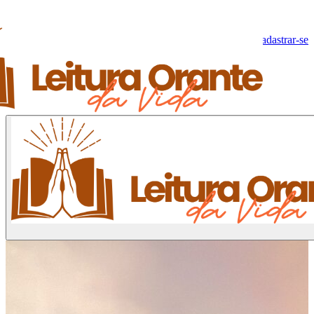
Olá, Visitante!
Fazer log-in
Cadastrar-se