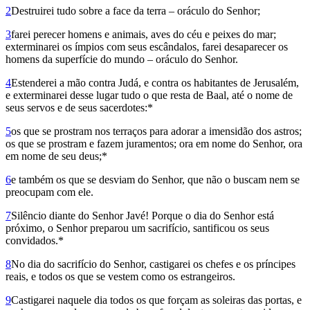
2
Destruirei tudo sobre a face da terra – oráculo do Senhor;
3
farei perecer homens e animais, aves do céu e peixes do mar;
exterminarei os ímpios com seus escândalos, farei desaparecer os
homens da superfície do mundo – oráculo do Senhor.
4
Estenderei a mão contra Judá, e contra os habitantes de Jerusalém,
e exterminarei desse lugar tudo o que resta de Baal, até o nome de
seus servos e de seus sacerdotes:*
5
os que se prostram nos terraços para adorar a imensidão dos astros;
os que se prostram e fazem juramentos; ora em nome do Senhor, ora
em nome de seu deus;*
6
e também os que se desviam do Senhor, que não o buscam nem se
preocupam com ele.
7
Silêncio diante do Senhor Javé! Porque o dia do Senhor está
próximo, o Senhor preparou um sacrifício, santificou os seus
convidados.*
8
No dia do sacrifício do Senhor, castigarei os chefes e os príncipes
reais, e todos os que se vestem como os estrangeiros.
9
Castigarei naquele dia todos os que forçam as soleiras das portas, e