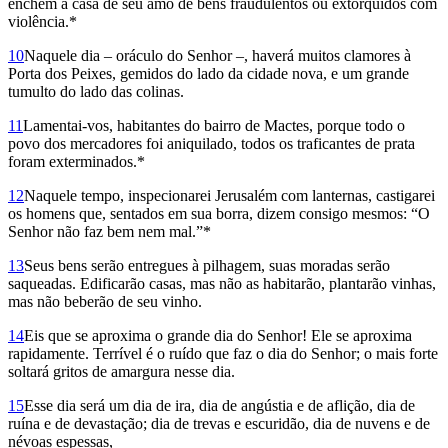
enchem a casa de seu amo de bens fraudulentos ou extorquidos com
violência.*
10
Naquele dia – oráculo do Senhor –, haverá muitos clamores à
Porta dos Peixes, gemidos do lado da cidade nova, e um grande
tumulto do lado das colinas.
11
Lamentai-vos, habitantes do bairro de Mactes, porque todo o
povo dos mercadores foi aniquilado, todos os traficantes de prata
foram exterminados.*
12
Naquele tempo, inspecionarei Jerusalém com lanternas, castigarei
os homens que, sentados em sua borra, dizem consigo mesmos: “O
Senhor não faz bem nem mal.”*
13
Seus bens serão entregues à pilhagem, suas moradas serão
saqueadas. Edificarão casas, mas não as habitarão, plantarão vinhas,
mas não beberão de seu vinho.
14
Eis que se aproxima o grande dia do Senhor! Ele se aproxima
rapidamente. Terrível é o ruído que faz o dia do Senhor; o mais forte
soltará gritos de amargura nesse dia.
15
Esse dia será um dia de ira, dia de angústia e de aflição, dia de
ruína e de devastação; dia de trevas e escuridão, dia de nuvens e de
névoas espessas,