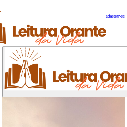
Olá, Visitante!
Fazer log-in
Cadastrar-se