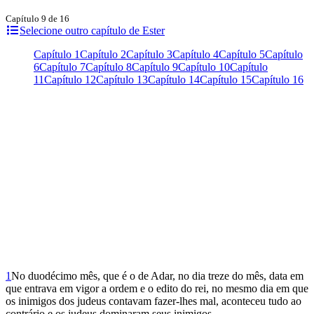
Capítulo 9 de 16
Selecione outro capítulo de Ester
Capítulo 1
Capítulo 2
Capítulo 3
Capítulo 4
Capítulo 5
Capítulo
6
Capítulo 7
Capítulo 8
Capítulo 9
Capítulo 10
Capítulo
11
Capítulo 12
Capítulo 13
Capítulo 14
Capítulo 15
Capítulo 16
1
No duodécimo mês, que é o de Adar, no dia treze do mês, data em
que entrava em vigor a ordem e o edito do rei, no mesmo dia em que
os inimigos dos judeus contavam fazer-lhes mal, aconteceu tudo ao
contrário e os judeus dominaram seus inimigos.