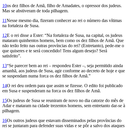
10
os dez filhos de Amã, filho de Amadates, o opressor dos judeus.
Mas se abstiveram de toda pilhagem.
11
Nesse mesmo dia, fizeram conhecer ao rei o número das vítimas
na fortaleza de Susa.
12
E o rei disse a Ester: “Na fortaleza de Susa, na capital, os judeus
mataram quinhentos homens, bem como os dez filhos de Amã. Que
não terão feito nas outras províncias do rei? (Entretanto), pede-me o
que quiseres e te será concedido! Tens algum desejo? Será
satisfeito”.
13
“Se parecer bem ao rei – respondeu Ester –, seja permitido ainda
amanhã, aos judeus de Susa, agir conforme ao decreto de hoje e que
se suspendam numa forca os dez filhos de Amã.”
14
O rei deu ordem para que assim se fizesse. O edito foi publicado
em Susa e suspenderam na forca os dez filhos de Amã.
15
Os judeus de Susa se reuniram de novo no dia catorze do mês de
Adar e mataram na cidade trezentos homens, sem entretanto dar-se à
pilhagem.
16
Os outros judeus que estavam disseminados pelas províncias do
rei se juntaram para defender suas vidas e se pôr a salvo dos ataques