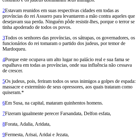
2
Estavam reunidos em suas respectivas cidades em todas as
províncias do rei Assuero para levantarem a mão contra aqueles que
desejavam sua perda. Ninguém pôde resistir-lhes, porque o terror se
tinha apoderado de todos os povos.
3
Todos os senhores das províncias, os sátrapas, os governadores, os
funcionários do rei tomaram o partido dos judeus, por temor de
Mardoqueu.
4
Porque este ocupava um alto lugar no palácio real e sua fama se
espalhava em todas as províncias, onde sua influência não cessava
de crescer.
5
Os judeus, pois, feriram todos os seus inimigos a golpes de espada:
massacre e extermínio de seus opressores, aos quais trataram como
quiseram.*
6
Em Susa, na capital, mataram quinhentos homens.
7
Fizeram igualmente perecer Farsandata, Delfon esfata,
8
Forata, Adalia, Aridata,
9
Fermesta, Arisai, Aridai e Jezata,