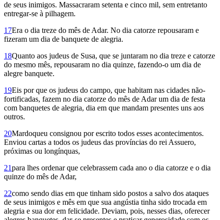
de seus inimigos. Massacraram setenta e cinco mil, sem entretanto
entregar-se à pilhagem.
17
Era o dia treze do mês de Adar. No dia catorze repousaram e
fizeram um dia de banquete de alegria.
18
Quanto aos judeus de Susa, que se juntaram no dia treze e catorze
do mesmo mês, repousaram no dia quinze, fazendo-o um dia de
alegre banquete.
19
Eis por que os judeus do campo, que habitam nas cidades não-
fortificadas, fazem no dia catorze do mês de Adar um dia de festa
com banquetes de alegria, dia em que mandam presentes uns aos
outros.
20
Mardoqueu consignou por escrito todos esses acontecimentos.
Enviou cartas a todos os judeus das províncias do rei Assuero,
próximas ou longínquas,
21
para lhes ordenar que celebrassem cada ano o dia catorze e o dia
quinze do mês de Adar,
22
como sendo dias em que tinham sido postos a salvo dos ataques
de seus inimigos e mês em que sua angústia tinha sido trocada em
alegria e sua dor em felicidade. Deviam, pois, nesses dias, oferecer
alegres banquetes, dar-se presentes e praticar generosidade com os