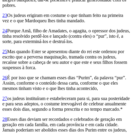
pobres.
23
Os judeus erigiram em costume o que tinham feito na primeira
vez e o que Mardoqueu lhes tinha mandado.
24
Porque Amã, filho de Amadates, o agagita, o opressor dos judeus,
tinha resolvido perdê-los e lançado (contra eles) o “pur”, isto é, a
sorte, para exterminá-los e destruí-los.
25
Mas quando Ester se apresentou diante do rei este ordenou por
escrito que a perversa maquinação, tramada contra os judeus,
recaísse sobre a cabeça de seu autor e que este e seus filhos fossem
suspensos à forca.
26
É por isso que se chamam esses dias “Purim”, da palavra “pur”.
Assim, conforme o conteúdo dessa carta, conforme o que eles
mesmos tinham visto e o que lhes tinha acontecido,
27
os judeus instituíram e estabeleceram para si, para sua posteridade
e para seus adeptos, o costume irrevogável de celebrar anual­mente
esses dois dias, segundo a forma prescrita e no tempo marcado.*
28
Esses dias deviam ser recordados e celebrados de geração em
geração em cada família, em cada província e em cada cidade.
Jamais poderiam ser abolidos esses dias dos Purim entre os judeus,