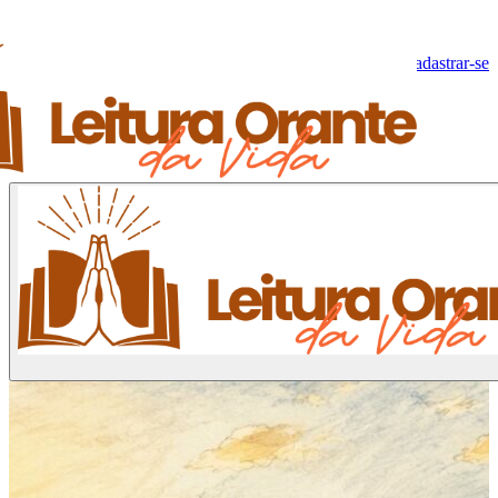
Olá, Visitante!
Fazer log-in
Cadastrar-se