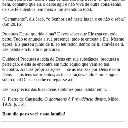
bem, contanto que ela o deixe agir e não viva de outra coisa senão
de sua fé autêntica, em meio a um abandono total.
“Certamente”, diz Jacó, “o Senhor está neste lugar, e eu não o sabia”
(Gn 28,16).
Procuras Deus, querida alma? Deves saber que Ele está em toda
parte. Tudo te anuncia a sua presença, tudo te entrega a Ele. Mesmo
agora, Ele passou junto de ti, ao teu redor, dentro de ti, através de ti.
Ele habita em ti, e tu o procuras.
Cuidado! Procuras a ideia de Deus em sua substância, procuras a
perfeição, e esta se encontra em tudo aquilo que vem ao teu
encontro. As tuas próprias ações — se as realizas por Deus e com
Deus —, os teus sofrimentos, as tuas atrações: tudo é um enigma
sob o qual Deus escolhe entregar-se a ti.
Ele não precisa das tuas ideias sublimes para habitar em ti.
(J. Pierre de Caussade,
O abandono à Providência divina
, Milão,
1919, p. 35)
.
Bom dia para você e sua família!