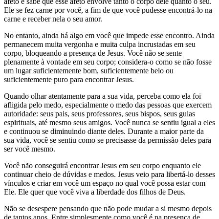
afeto e sabe que esse afeto envolve tanto o corpo dele quanto o seu.
Ele se fez carne por você, a fim de que você pudesse encontrá-lo na
carne e receber nela o seu amor.
No entanto, ainda há algo em você que impede esse encontro. Ainda
permanecem muita vergonha e muita culpa incrustadas em seu
corpo, bloqueando a presença de Jesus. Você não se sente
plenamente à vontade em seu corpo; considera-o como se não fosse
um lugar suficientemente bom, suficientemente belo ou
suficientemente puro para encontrar Jesus.
Quando olhar atentamente para a sua vida, perceba como ela foi
afligida pelo medo, especialmente o medo das pessoas que exercem
autoridade: seus pais, seus professores, seus bispos, seus guias
espirituais, até mesmo seus amigos. Você nunca se sentiu igual a eles
e continuou se diminuindo diante deles. Durante a maior parte da
sua vida, você se sentiu como se precisasse da permissão deles para
ser você mesmo.
Você não conseguirá encontrar Jesus em seu corpo enquanto ele
continuar cheio de dúvidas e medos. Jesus veio para libertá-lo desses
vínculos e criar em você um espaço no qual você possa estar com
Ele. Ele quer que você viva a liberdade dos filhos de Deus.
Não se desespere pensando que não pode mudar a si mesmo depois
de tantos anos. Entre simplesmente como você é na presença de