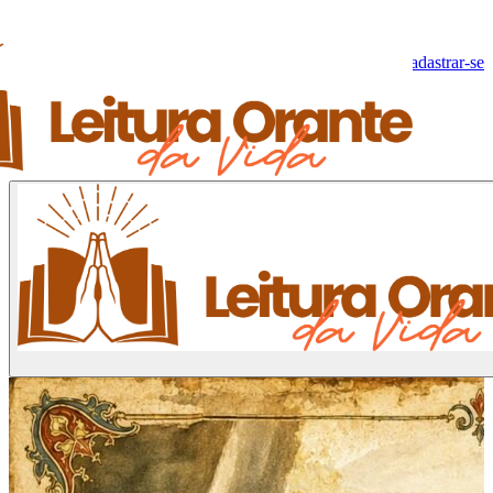
Olá, Visitante!
Fazer log-in
Cadastrar-se