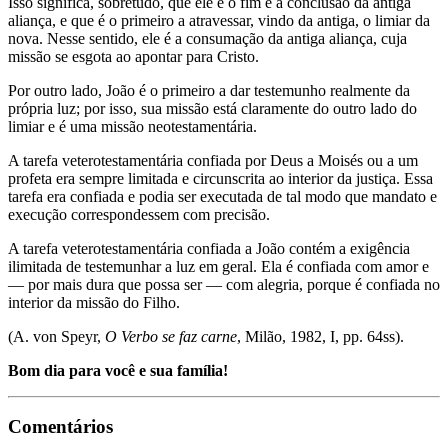
Isso significa, sobretudo, que ele é o fim e a conclusão da antiga
aliança, e que é o primeiro a atravessar, vindo da antiga, o limiar da
nova. Nesse sentido, ele é a consumação da antiga aliança, cuja
missão se esgota ao apontar para Cristo.
Por outro lado, João é o primeiro a dar testemunho realmente da
própria luz; por isso, sua missão está claramente do outro lado do
limiar e é uma missão neotestamentária.
A tarefa veterotestamentária confiada por Deus a Moisés ou a um
profeta era sempre limitada e circunscrita ao interior da justiça. Essa
tarefa era confiada e podia ser executada de tal modo que mandato e
execução correspondessem com precisão.
A tarefa veterotestamentária confiada a João contém a exigência
ilimitada de testemunhar a luz em geral. Ela é confiada com amor e
— por mais dura que possa ser — com alegria, porque é confiada no
interior da missão do Filho.
(A. von Speyr,
O Verbo se faz carne
, Milão, 1982, I, pp. 64ss).
Bom dia para você e sua família!
Comentários