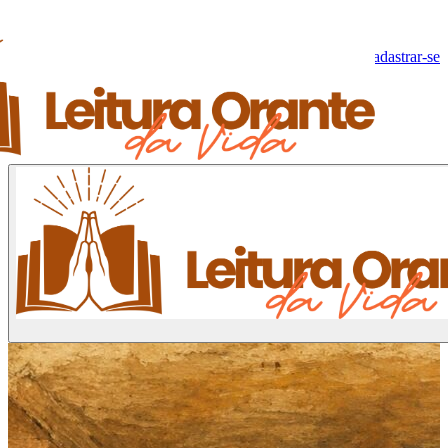
Olá, Visitante!
Fazer log-in
Cadastrar-se