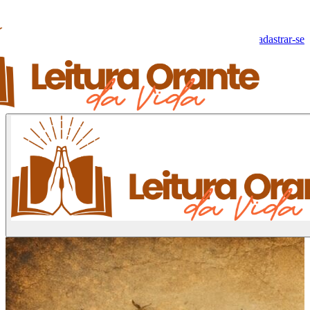
Olá, Visitante!
Fazer log-in
Cadastrar-se