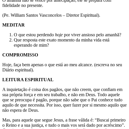
O amanhã não se vence por antecipação; ele se prepara com
fidelidade no presente.
(Pe. William Santos Vasconcelos – Diretor Espiritual).
MEDITAR
O que estou perdendo
hoje
por viver ansioso pelo amanhã?
Que resposta este exato momento da minha vida está
esperando de mim?
COMPROMISSO
Hoje, faça bem apenas o que está ao meu alcance. (escreva no seu
Diário espiritual).
LEITURA ESPIRITUAL
A inquietação é coisa dos pagãos, que não creem, que confiam em
sua própria força e em seu trabalho, e não em Deus. Todo aquele
que se preocupa é pagão, porque não sabe que o Pai conhece tudo
aquilo de que necessita. Por isso, quer fazer por si mesmo aquilo que
não espera de Deus.
Mas, para aquele que segue Jesus, a frase válida é: “Buscai primeiro
o Reino e a sua justiça, e tudo o mais vos será dado por acréscimo”.