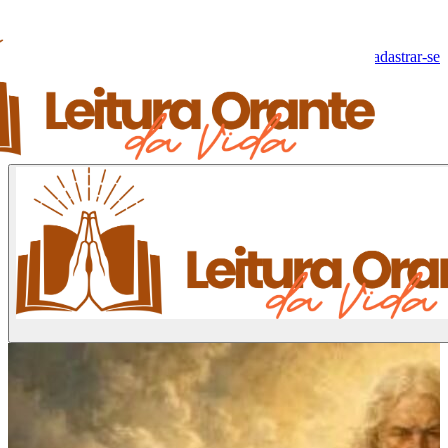
Olá, Visitante!
Fazer log-in
Cadastrar-se