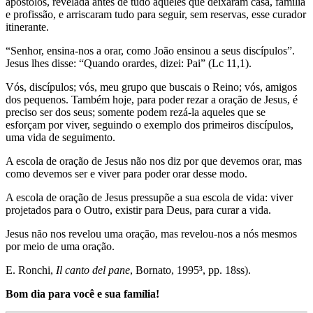
apóstolos, revelada antes de tudo àqueles que deixaram casa, família
e profissão, e arriscaram tudo para seguir, sem reservas, esse curador
itinerante.
“Senhor, ensina-nos a orar, como João ensinou a seus discípulos”.
Jesus lhes disse: “Quando orardes, dizei: Pai” (Lc 11,1).
Vós, discípulos; vós, meu grupo que buscais o Reino; vós, amigos
dos pequenos. Também hoje, para poder rezar a oração de Jesus, é
preciso ser dos seus; somente podem rezá-la aqueles que se
esforçam por viver, seguindo o exemplo dos primeiros discípulos,
uma vida de seguimento.
A escola de oração de Jesus não nos diz por que devemos orar, mas
como devemos ser e viver para poder orar desse modo.
A escola de oração de Jesus pressupõe a sua escola de vida: viver
projetados para o Outro, existir para Deus, para curar a vida.
Jesus não nos revelou uma oração, mas revelou-nos a nós mesmos
por meio de uma oração.
E. Ronchi,
Il canto del pane
, Bornato, 1995³, pp. 18ss).
Bom dia para você e sua família!