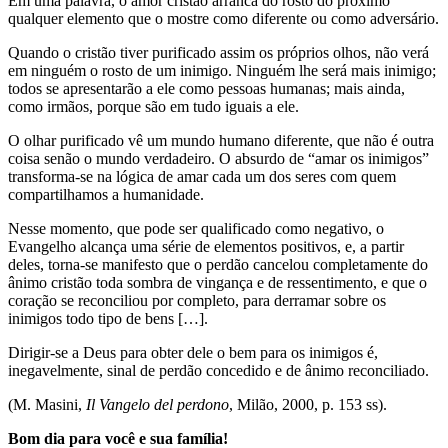
Em uma palavra, o amor cristão arranca do rosto do próximo
qualquer elemento que o mostre como diferente ou como adversário.
Quando o cristão tiver purificado assim os próprios olhos, não verá
em ninguém o rosto de um inimigo. Ninguém lhe será mais inimigo;
todos se apresentarão a ele como pessoas humanas; mais ainda,
como irmãos, porque são em tudo iguais a ele.
O olhar purificado vê um mundo humano diferente, que não é outra
coisa senão o mundo verdadeiro. O absurdo de “amar os inimigos”
transforma-se na lógica de amar cada um dos seres com quem
compartilhamos a humanidade.
Nesse momento, que pode ser qualificado como negativo, o
Evangelho alcança uma série de elementos positivos, e, a partir
deles, torna-se manifesto que o perdão cancelou completamente do
ânimo cristão toda sombra de vingança e de ressentimento, e que o
coração se reconciliou por completo, para derramar sobre os
inimigos todo tipo de bens […].
Dirigir-se a Deus para obter dele o bem para os inimigos é,
inegavelmente, sinal de perdão concedido e de ânimo reconciliado.
(M. Masini,
Il Vangelo del perdono
, Milão, 2000, p. 153 ss).
Bom dia para você e sua família!