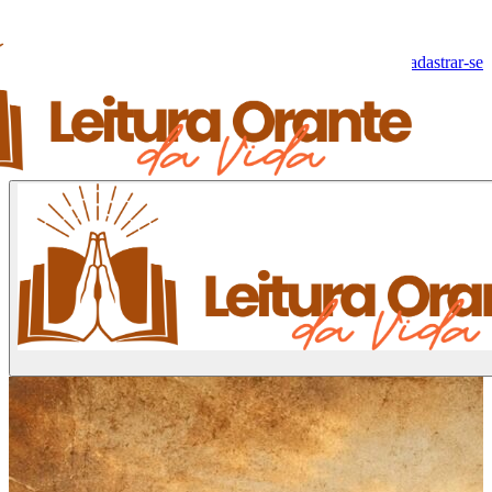
Olá, Visitante!
Fazer log-in
Cadastrar-se