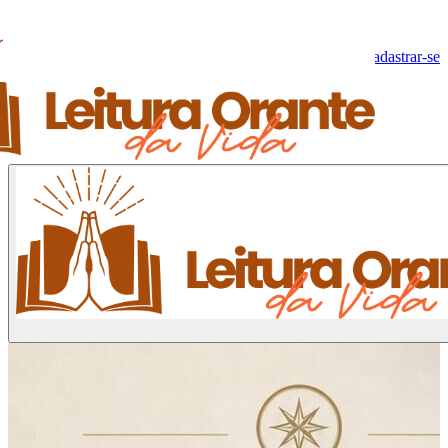
Olá, Visitante!
Fazer log-in
Cadastrar-se