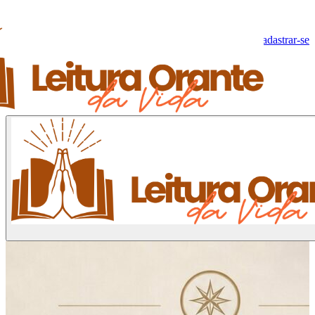
Olá, Visitante!
Fazer log-in
Cadastrar-se