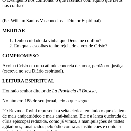
O Evangelho nos confronta: o que fazemos com aquilo que Deus
nos confia?
(Pe. William Santos Vasconcelos – Diretor Espiritual).
MEDITAR
Tenho cuidado da vinha que Deus me confiou?
Em quais escolhas tenho rejeitado a voz de Cristo?
COMPROMISSO
Acolha Cristo em uma atitude concreta de amor, perdão ou justiça.
(escreva no seu Diário espiritual).
LEITURA ESPIRITUAL
Honrado senhor diretor de
La Provincia di Brescia
,
No número 188 de seu jornal, leio o que segue:
“O Revmo. Tovini representa a seita clerical em tudo o que ela tem
de mais antipatriótico e mais anti-italiano. Ele é a lança quebrada da
cúria episcopal reduzida, como já vimos, a manipulações de tristes
agitadores, fanatizados pelo ódio contra as instituições e contra a