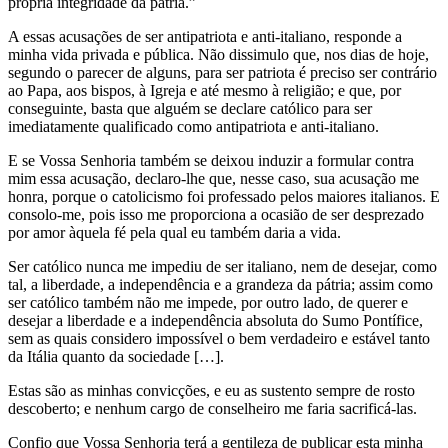
própria integridade da pátria.”
A essas acusações de ser antipatriota e anti-italiano, responde a
minha vida privada e pública. Não dissimulo que, nos dias de hoje,
segundo o parecer de alguns, para ser patriota é preciso ser contrário
ao Papa, aos bispos, à Igreja e até mesmo à religião; e que, por
conseguinte, basta que alguém se declare católico para ser
imediatamente qualificado como antipatriota e anti-italiano.
E se Vossa Senhoria também se deixou induzir a formular contra
mim essa acusação, declaro-lhe que, nesse caso, sua acusação me
honra, porque o catolicismo foi professado pelos maiores italianos. E
consolo-me, pois isso me proporciona a ocasião de ser desprezado
por amor àquela fé pela qual eu também daria a vida.
Ser católico nunca me impediu de ser italiano, nem de desejar, como
tal, a liberdade, a independência e a grandeza da pátria; assim como
ser católico também não me impede, por outro lado, de querer e
desejar a liberdade e a independência absoluta do Sumo Pontífice,
sem as quais considero impossível o bem verdadeiro e estável tanto
da Itália quanto da sociedade […].
Estas são as minhas convicções, e eu as sustento sempre de rosto
descoberto; e nenhum cargo de conselheiro me faria sacrificá-las.
Confio que Vossa Senhoria terá a gentileza de publicar esta minha