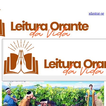
Olá, Visitante!
Fazer log-in
Cadastrar-se