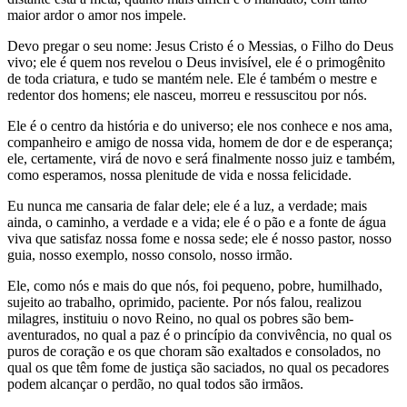
maior ardor o amor nos impele.
Devo pregar o seu nome: Jesus Cristo é o Messias, o Filho do Deus
vivo; ele é quem nos revelou o Deus invisível, ele é o primogênito
de toda criatura, e tudo se mantém nele. Ele é também o mestre e
redentor dos homens; ele nasceu, morreu e ressuscitou por nós.
Ele é o centro da história e do universo; ele nos conhece e nos ama,
companheiro e amigo de nossa vida, homem de dor e de esperança;
ele, certamente, virá de novo e será finalmente nosso juiz e também,
como esperamos, nossa plenitude de vida e nossa felicidade.
Eu nunca me cansaria de falar dele; ele é a luz, a verdade; mais
ainda, o caminho, a verdade e a vida; ele é o pão e a fonte de água
viva que satisfaz nossa fome e nossa sede; ele é nosso pastor, nosso
guia, nosso exemplo, nosso consolo, nosso irmão.
Ele, como nós e mais do que nós, foi pequeno, pobre, humilhado,
sujeito ao trabalho, oprimido, paciente. Por nós falou, realizou
milagres, instituiu o novo Reino, no qual os pobres são bem-
aventurados, no qual a paz é o princípio da convivência, no qual os
puros de coração e os que choram são exaltados e consolados, no
qual os que têm fome de justiça são saciados, no qual os pecadores
podem alcançar o perdão, no qual todos são irmãos.