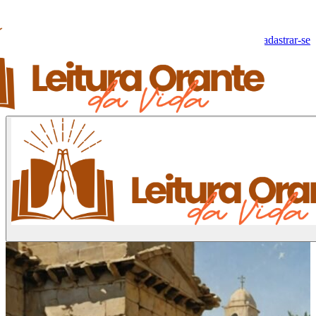
Olá, Visitante!
Fazer log-in
Cadastrar-se