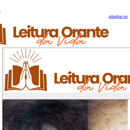
Olá, Visitante!
Fazer log-in
Cadastrar-se