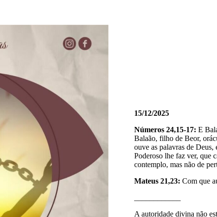
15/12/2025
Números 24,15-17:
E Bala
Balaão, filho de Beor, orá
ouve as palavras de Deus, 
Poderoso lhe faz ver, que c
contemplo, mas não de perto
Mateus 21,23:
Com que aut
____________
A autoridade divina não e