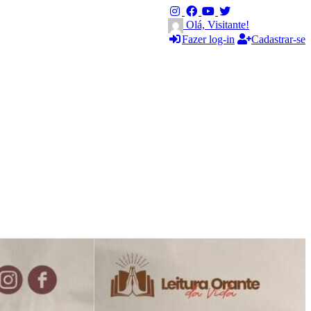
Olá, Visitante!
Fazer log-in
Cadastrar-se