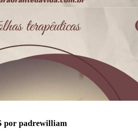
5
por
padrewilliam