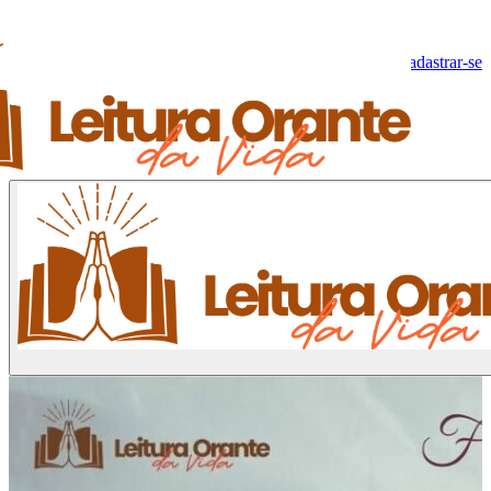
Olá, Visitante!
Fazer log-in
Cadastrar-se