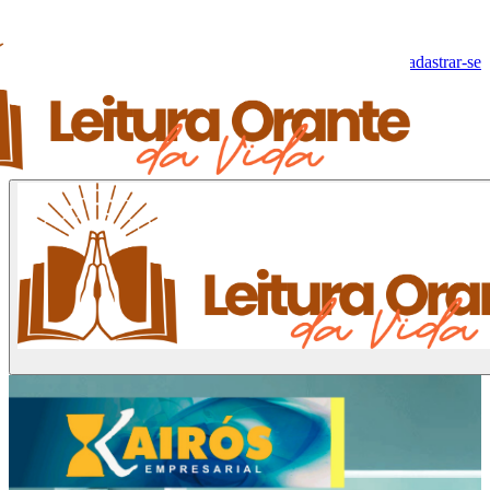
Olá, Visitante!
Fazer log-in
Cadastrar-se