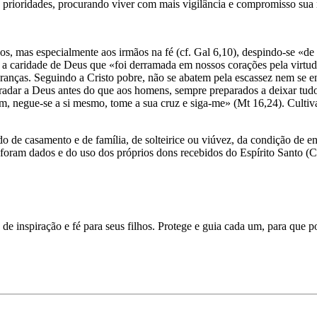
 prioridades, procurando viver com mais vigilância e compromisso sua m
, mas especialmente aos irmãos na fé (cf. Gal 6,10), despindo-se «de t
 a caridade de Deus que «foi derramada em nossos corações pela virtude
uranças. Seguindo a Cristo pobre, não se abatem pela escassez nem se 
adar a Deus antes do que aos homens, sempre preparados a deixar tudo p
m, negue-se a si mesmo, tome a sua cruz e siga-me» (Mt 16,24). Cultiv
ado de casamento e de família, de solteirice ou viúvez, da condição de e
 foram dados e do uso dos próprios dons recebidos do Espírito Santo (C
de inspiração e fé para seus filhos. Protege e guia cada um, para que