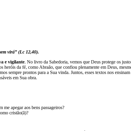
em virá” (Lc 12,40).
va e vigilante
. No livro da Sabedoria, vemos que Deus protege os justo
do os heróis da fé, como Abraão, que confiou plenamente em Deus, mesm
rmos sempre prontos para a Sua vinda. Juntos, esses textos nos ensina
nsáveis em Sua obra.
m me apegar aos bens passageiros?
omo cristão(ã)?