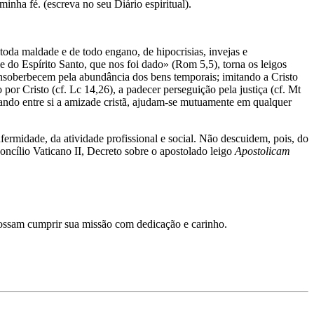
inha fé. (escreva no seu Diário espiritual).
oda maldade e de todo engano, de hipocrisias, invejas e
 do Espírito Santo, que nos foi dado» (Rom 5,5), torna os leigos
ensoberbecem pela abundância dos bens temporais; imitando a Cristo
or Cristo (cf. Lc 14,26), a padecer perseguição pela justiça (cf. Mt
ando entre si a amizade cristã, ajudam-se mutuamente em qualquer
nfermidade, da atividade profissional e social. Não descuidem, pois, do
oncílio Vaticano II, Decreto sobre o apostolado leigo
Apostolicam
 possam cumprir sua missão com dedicação e carinho.