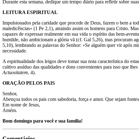
Durante esta semana, dedique um tempo diário para refletir sobre suas
LEITURA ESPIRITUAL
Impulsionados pela caridade que procede de Deus, fazem o bem a todos
maledicências» (1 Pe 2,1), atraindo assim os homens para Cristo. Mas
capazes de expressar realmente em sua vida o espírito das bem-avent
humilde, não ambicionam a glória vã (cf. Gal 5,26), mas procuram agr
5,10), lembrando as palavras do Senhor: «Se alguém quer vir após mi
necessidade.
A espiritualidade dos leigos deve tomar sua nota característica do est
cultivo assíduo das qualidades e dons convenientes para isso que lhes
Actuositatem
, 4).
ORAÇÃO PELOS PAIS
Senhor,
Abençoa todos os pais com sabedoria, força e amor. Que sejam fontes 
Em nome de Jesus,
Amém.
Bom domingo para você e sua família!
Comentários