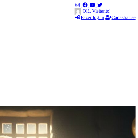
Olá, Visitante!
Fazer log-in
Cadastrar-se