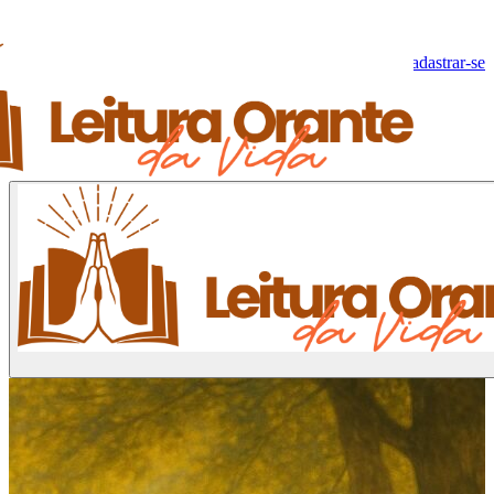
Olá, Visitante!
Fazer log-in
Cadastrar-se