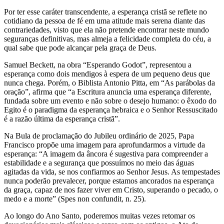
Por ter esse caráter transcendente, a esperança cristã se reflete no
cotidiano da pessoa de fé em uma atitude mais serena diante das
contrariedades, visto que ela não pretende encontrar neste mundo
seguranças definitivas, mas almeja a felicidade completa do céu, a
qual sabe que pode alcançar pela graça de Deus.
Samuel Beckett, na obra “Esperando Godot”, representou a
esperança como dois mendigos à espera de um pequeno deus que
nunca chega. Porém, o Biblista Antonio Pitta, em “As parábolas da
oração”, afirma que “a Escritura anuncia uma esperança diferente,
fundada sobre um evento e não sobre o desejo humano: o êxodo do
Egito é o paradigma da esperança hebraica e o Senhor Ressuscitado
é a razão última da esperança cristã”.
Na Bula de proclamação do Jubileu ordinário de 2025, Papa
Francisco propõe uma imagem para aprofundarmos a virtude da
esperança: “A imagem da âncora é sugestiva para compreender a
estabilidade e a segurança que possuímos no meio das águas
agitadas da vida, se nos confiarmos ao Senhor Jesus. As tempestades
nunca poderão prevalecer, porque estamos ancorados na esperança
da graça, capaz de nos fazer viver em Cristo, superando o pecado, o
medo e a morte” (Spes non confundit, n. 25).
Ao longo do Ano Santo, poderemos muitas vezes retomar os