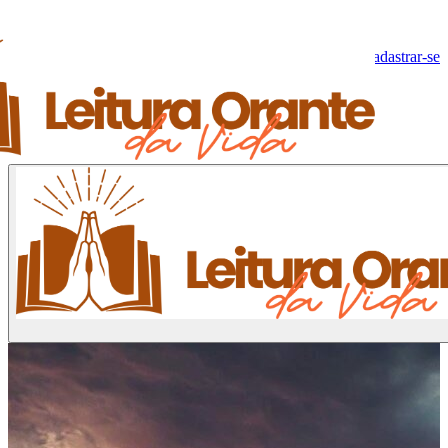
Olá, Visitante!
Fazer log-in
Cadastrar-se