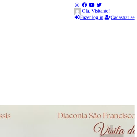
Olá, Visitante!
Fazer log-in
Cadastrar-se