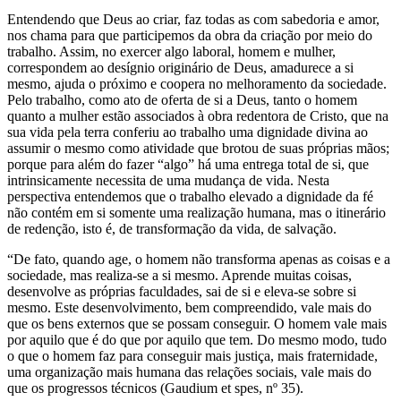
Entendendo que Deus ao criar, faz todas as com sabedoria e amor,
nos chama para que participemos da obra da criação por meio do
trabalho. Assim, no exercer algo laboral, homem e mulher,
correspondem ao desígnio originário de Deus, amadurece a si
mesmo, ajuda o próximo e coopera no melhoramento da sociedade.
Pelo trabalho, como ato de oferta de si a Deus, tanto o homem
quanto a mulher estão associados à obra redentora de Cristo, que na
sua vida pela terra conferiu ao trabalho uma dignidade divina ao
assumir o mesmo como atividade que brotou de suas próprias mãos;
porque para além do fazer “algo” há uma entrega total de si, que
intrinsicamente necessita de uma mudança de vida. Nesta
perspectiva entendemos que o trabalho elevado a dignidade da fé
não contém em si somente uma realização humana, mas o itinerário
de redenção, isto é, de transformação da vida, de salvação.
“De fato, quando age, o homem não transforma apenas as coisas e a
sociedade, mas realiza-se a si mesmo. Aprende muitas coisas,
desenvolve as próprias faculdades, sai de si e eleva-se sobre si
mesmo. Este desenvolvimento, bem compreendido, vale mais do
que os bens externos que se possam conseguir. O homem vale mais
por aquilo que é do que por aquilo que tem. Do mesmo modo, tudo
o que o homem faz para conseguir mais justiça, mais fraternidade,
uma organização mais humana das relações sociais, vale mais do
que os progressos técnicos (Gaudium et spes, nº 35).