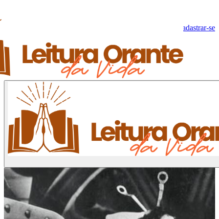
Olá, Visitante!
Fazer log-in
Cadastrar-se