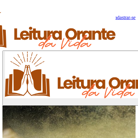
Olá, Visitante!
Fazer log-in
Cadastrar-se